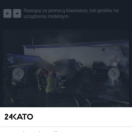
REKLAMA
Nawiguj za pomocą klawiatury, lub gestów na
urządzeniu mobilnym.
fot: PSP Katowice