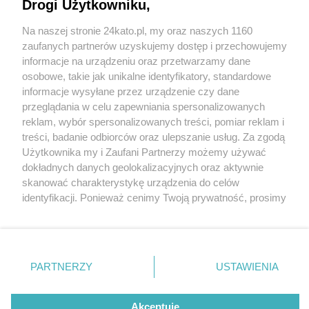
Drogi Użytkowniku,
Nocny pożar 9 samochodów w Katowicach
Zawodziu. Paliły się auta osobowe, ale też
Na naszej stronie 24kato.pl, my oraz naszych 1160
przyczepa kempingowa, laweta i koparka
Wydawca mediów
lokalnych
zaufanych partnerów uzyskujemy dostęp i przechowujemy
informacje na urządzeniu oraz przetwarzamy dane
2 / 2
osobowe, takie jak unikalne identyfikatory, standardowe
informacje wysyłane przez urządzenie czy dane
Pożar samochodów,
przeglądania w celu zapewniania spersonalizowanych
Katowice Zawodzie, 2.08
reklam, wybór spersonalizowanych treści, pomiar reklam i
Nie zapomnij
treści, badanie odbiorców oraz ulepszanie usług. Za zgodą
zapoznać się z:
polityką prywatności
regulamin korzystania z portali
2025
Użytkownika my i Zaufani Partnerzy możemy używać
Twoje
miasto
Skontakuj się
z nami
dokładnych danych geolokalizacyjnych oraz aktywnie
Piekary Śląskie
Kontakt
skanować charakterystykę urządzenia do celów
Chorzów
Wydawca
identyfikacji. Ponieważ cenimy Twoją prywatność, prosimy
Wróć do artykułu:
Tarnowskie Góry
Redakcja
Nocny pożar 9 samochodów w Katowicach
Ruda Śląska
Newsletter
o zgodę na korzystanie z tych technologii poprzez
Świętochłowice
Reklama
Zawodziu. Paliły się auta osobowe, ale też
kliknięcie „Akceptuję”. Zgoda jest dobrowolna i zawsze
Tychy
przyczepa kempingowa, laweta i koparka
możesz ją zmienić/wycofać klikając przycisk ustawień
Bytom
Katowice
prywatności znajdujący się w lewym dolnym rogu strony
PARTNERZY
USTAWIENIA
Gliwice
. Niektóre rodzaje przetwarzania danych nie wymagają
Zabrze
REKLAMA
Zagłębie
zgody użytkownika, ale masz prawo sprzeciwić się
takiemu przetwarzaniu. Preferencje będą miały
Akceptuję