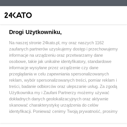
Drogi Użytkowniku,
Na naszej stronie 24kato.pl, my oraz naszych 1162
Wydawca mediów
lokalnych
zaufanych partnerów uzyskujemy dostęp i przechowujemy
informacje na urządzeniu oraz przetwarzamy dane
osobowe, takie jak unikalne identyfikatory, standardowe
informacje wysyłane przez urządzenie czy dane
przeglądania w celu zapewniania spersonalizowanych
reklam, wybór spersonalizowanych treści, pomiar reklam i
Nie zapomnij
treści, badanie odbiorców oraz ulepszanie usług. Za zgodą
zapoznać się z:
polityką prywatności
regulamin korzystania z portali
Użytkownika my i Zaufani Partnerzy możemy używać
Twoje
miasto
Skontakuj się
z nami
dokładnych danych geolokalizacyjnych oraz aktywnie
Piekary Śląskie
Kontakt
skanować charakterystykę urządzenia do celów
Chorzów
Wydawca
identyfikacji. Ponieważ cenimy Twoją prywatność, prosimy
Tarnowskie Góry
Redakcja
Ruda Śląska
Newsletter
o zgodę na korzystanie z tych technologii poprzez
Świętochłowice
Reklama
kliknięcie „Akceptuję”. Zgoda jest dobrowolna i zawsze
Tychy