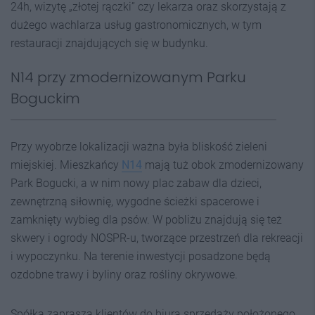
24h, wizytę „złotej rączki” czy lekarza oraz skorzystają z
dużego wachlarza usług gastronomicznych, w tym
restauracji znajdujących się w budynku.
N14 przy zmodernizowanym Parku
Boguckim
Przy wyobrze lokalizacji ważna była bliskość zieleni
miejskiej. Mieszkańcy
N14
mają tuż obok zmodernizowany
Park Bogucki, a w nim nowy plac zabaw dla dzieci,
zewnętrzną siłownię, wygodne ścieżki spacerowe i
zamknięty wybieg dla psów. W pobliżu znajdują się też
skwery i ogrody NOSPR-u, tworzące przestrzeń dla rekreacji
i wypoczynku. Na terenie inwestycji posadzone będą
ozdobne trawy i byliny oraz rośliny okrywowe.
Spółka zaprasza klientów do biura sprzedaży położonego