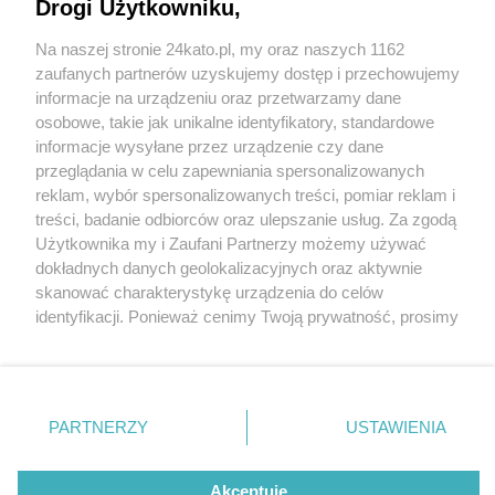
Drogi Użytkowniku,
Na naszej stronie 24kato.pl, my oraz naszych 1162
Wydawca mediów
lokalnych
zaufanych partnerów uzyskujemy dostęp i przechowujemy
informacje na urządzeniu oraz przetwarzamy dane
osobowe, takie jak unikalne identyfikatory, standardowe
informacje wysyłane przez urządzenie czy dane
przeglądania w celu zapewniania spersonalizowanych
reklam, wybór spersonalizowanych treści, pomiar reklam i
Nie zapomnij
treści, badanie odbiorców oraz ulepszanie usług. Za zgodą
zapoznać się z:
polityką prywatności
regulamin korzystania z portali
fot:
Użytkownika my i Zaufani Partnerzy możemy używać
Twoje
miasto
Skontakuj się
z nami
dokładnych danych geolokalizacyjnych oraz aktywnie
Nowa restauracja w Katowicach. To Żebrownia.
Piekary Śląskie
Kontakt
skanować charakterystykę urządzenia do celów
Chorzów
Wydawca
Specjalizuje się oczywiście w żeberkach.
identyfikacji. Ponieważ cenimy Twoją prywatność, prosimy
Tarnowskie Góry
Redakcja
Otwarcie tuż-tuż
Ruda Śląska
Newsletter
o zgodę na korzystanie z tych technologii poprzez
Świętochłowice
Reklama
kliknięcie „Akceptuję”. Zgoda jest dobrowolna i zawsze
Tychy
3 / 4
możesz ją zmienić/wycofać klikając przycisk ustawień
Bytom
Katowice
prywatności znajdujący się w lewym dolnym rogu strony
Żebrownia nowa restauracja
PARTNERZY
USTAWIENIA
Gliwice
. Niektóre rodzaje przetwarzania danych nie wymagają
Zabrze
Zagłębie
zgody użytkownika, ale masz prawo sprzeciwić się
Katowice
takiemu przetwarzaniu. Preferencje będą miały
Akceptuję