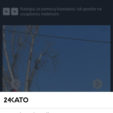
REKLAMA
Nawiguj za pomocą klawiatury, lub gestów na
urządzeniu mobilnym.