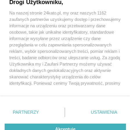
Drogi Użytkowniku,
Na naszej stronie 24kato.pl, my oraz naszych 1162
Wydawca mediów
lokalnych
zaufanych partnerów uzyskujemy dostęp i przechowujemy
informacje na urządzeniu oraz przetwarzamy dane
osobowe, takie jak unikalne identyfikatory, standardowe
informacje wysyłane przez urządzenie czy dane
przeglądania w celu zapewniania spersonalizowanych
1 / 0
reklam, wybór spersonalizowanych treści, pomiar reklam i
Nie zapomnij
treści, badanie odbiorców oraz ulepszanie usług. Za zgodą
zapoznać się z:
polityką prywatności
regulamin korzystania z portali
Użytkownika my i Zaufani Partnerzy możemy używać
Twoje
miasto
Skontakuj się
z nami
dokładnych danych geolokalizacyjnych oraz aktywnie
Piekary Śląskie
Kontakt
skanować charakterystykę urządzenia do celów
Chorzów
Wydawca
identyfikacji. Ponieważ cenimy Twoją prywatność, prosimy
Tarnowskie Góry
Redakcja
Ruda Śląska
Newsletter
o zgodę na korzystanie z tych technologii poprzez
Świętochłowice
Reklama
kliknięcie „Akceptuję”. Zgoda jest dobrowolna i zawsze
Tychy
możesz ją zmienić/wycofać klikając przycisk ustawień
Bytom
Katowice
prywatności znajdujący się w lewym dolnym rogu strony
REKLAMA
PARTNERZY
USTAWIENIA
Gliwice
. Niektóre rodzaje przetwarzania danych nie wymagają
Zabrze
Zagłębie
zgody użytkownika, ale masz prawo sprzeciwić się
takiemu przetwarzaniu. Preferencje będą miały
Akceptuję