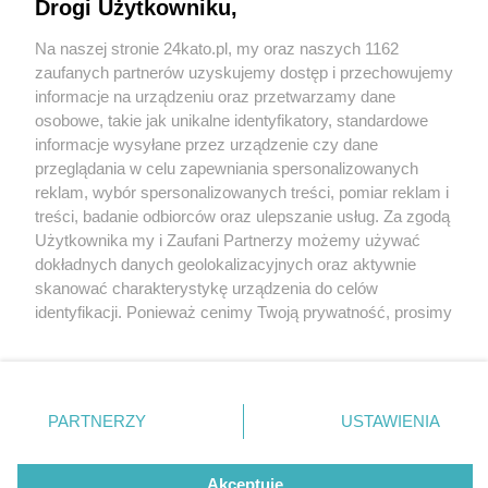
Drogi Użytkowniku,
Nowe mundury motorniczych i kontrolerów ruchu
w Tramwajach Śląskich. Zobacz
Na naszej stronie 24kato.pl, my oraz naszych 1162
Wydawca mediów
lokalnych
zaufanych partnerów uzyskujemy dostęp i przechowujemy
informacje na urządzeniu oraz przetwarzamy dane
osobowe, takie jak unikalne identyfikatory, standardowe
1 / 10
informacje wysyłane przez urządzenie czy dane
przeglądania w celu zapewniania spersonalizowanych
Nowe mundury
reklam, wybór spersonalizowanych treści, pomiar reklam i
Motorniczowie
Nie zapomnij
treści, badanie odbiorców oraz ulepszanie usług. Za zgodą
zapoznać się z:
polityką prywatności
regulamin korzystania z portali
Użytkownika my i Zaufani Partnerzy możemy używać
Twoje
miasto
Skontakuj się
z nami
dokładnych danych geolokalizacyjnych oraz aktywnie
Piekary Śląskie
Kontakt
Nowe mundury w Tramwajach Śląskich. Tu - mundury
skanować charakterystykę urządzenia do celów
Chorzów
Wydawca
identyfikacji. Ponieważ cenimy Twoją prywatność, prosimy
Tarnowskie Góry
Redakcja
motorniczych
Ruda Śląska
Newsletter
o zgodę na korzystanie z tych technologii poprzez
Świętochłowice
Reklama
kliknięcie „Akceptuję”. Zgoda jest dobrowolna i zawsze
Tychy
możesz ją zmienić/wycofać klikając przycisk ustawień
Bytom
Katowice
prywatności znajdujący się w lewym dolnym rogu strony
REKLAMA
PARTNERZY
USTAWIENIA
Gliwice
. Niektóre rodzaje przetwarzania danych nie wymagają
Zabrze
Zagłębie
zgody użytkownika, ale masz prawo sprzeciwić się
takiemu przetwarzaniu. Preferencje będą miały
Akceptuję