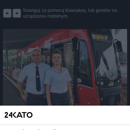
REKLAMA
Nawiguj za pomocą klawiatury, lub gestów na
urządzeniu mobilnym.
fot: