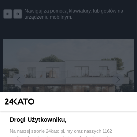
Nawiguj za pomocą klawiatury, lub gestów na
urządzeniu mobilnym.
Wydawca mediów
lokalnych
Nie zapomnij
zapoznać się z:
polityką prywatności
regulamin korzystania z portali
Twoje
miasto
Skontakuj się
z nami
Piekary Śląskie
Kontakt
fot:
Chorzów
Wydawca
Tarnowskie Góry
Redakcja
Drogi Użytkowniku,
Ruda Śląska
Newsletter
Świętochłowice
Reklama
Tychy
Na naszej stronie 24kato.pl, my oraz naszych 1162
Więcej przestrzeni, więcej komfortu, więcej życia.
Bytom