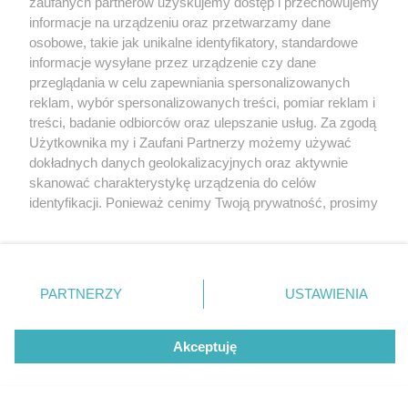
zaufanych partnerów uzyskujemy dostęp i przechowujemy
Poznaj Nowe Piekary
Katowice
informacje na urządzeniu oraz przetwarzamy dane
Gliwice
Zabrze
osobowe, takie jak unikalne identyfikatory, standardowe
Zagłębie
informacje wysyłane przez urządzenie czy dane
przeglądania w celu zapewniania spersonalizowanych
reklam, wybór spersonalizowanych treści, pomiar reklam i
5 / 14
treści, badanie odbiorców oraz ulepszanie usług. Za zgodą
Użytkownika my i Zaufani Partnerzy możemy używać
Nowe Piekary 10
dokładnych danych geolokalizacyjnych oraz aktywnie
skanować charakterystykę urządzenia do celów
identyfikacji. Ponieważ cenimy Twoją prywatność, prosimy
o zgodę na korzystanie z tych technologii poprzez
kliknięcie „Akceptuję”. Zgoda jest dobrowolna i zawsze
możesz ją zmienić/wycofać klikając przycisk ustawień
prywatności znajdujący się w lewym dolnym rogu strony
REKLAMA
PARTNERZY
USTAWIENIA
. Niektóre rodzaje przetwarzania danych nie wymagają
zgody użytkownika, ale masz prawo sprzeciwić się
takiemu przetwarzaniu. Preferencje będą miały
Akceptuję
zastosowania tylko na tej witrynie.
Zapoznaj się z poniższymi informacjami, abyś mógł