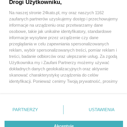
Drogi Użytkowniku,
Na naszej stronie 24kato.pl, my oraz naszych 1162
Wydawca mediów
lokalnych
zaufanych partnerów uzyskujemy dostęp i przechowujemy
informacje na urządzeniu oraz przetwarzamy dane
osobowe, takie jak unikalne identyfikatory, standardowe
informacje wysyłane przez urządzenie czy dane
przeglądania w celu zapewniania spersonalizowanych
2 / 0
reklam, wybór spersonalizowanych treści, pomiar reklam i
Nie zapomnij
treści, badanie odbiorców oraz ulepszanie usług. Za zgodą
zapoznać się z:
polityką prywatności
regulamin korzystania z portali
Użytkownika my i Zaufani Partnerzy możemy używać
Twoje
miasto
Skontakuj się
z nami
dokładnych danych geolokalizacyjnych oraz aktywnie
Piekary Śląskie
Kontakt
skanować charakterystykę urządzenia do celów
Chorzów
Wydawca
identyfikacji. Ponieważ cenimy Twoją prywatność, prosimy
Tarnowskie Góry
Redakcja
Ruda Śląska
Newsletter
o zgodę na korzystanie z tych technologii poprzez
Świętochłowice
Reklama
kliknięcie „Akceptuję”. Zgoda jest dobrowolna i zawsze
Tychy
możesz ją zmienić/wycofać klikając przycisk ustawień
Bytom
Katowice
prywatności znajdujący się w lewym dolnym rogu strony
REKLAMA
PARTNERZY
USTAWIENIA
Gliwice
. Niektóre rodzaje przetwarzania danych nie wymagają
Zabrze
Zagłębie
zgody użytkownika, ale masz prawo sprzeciwić się
takiemu przetwarzaniu. Preferencje będą miały
Akceptuję