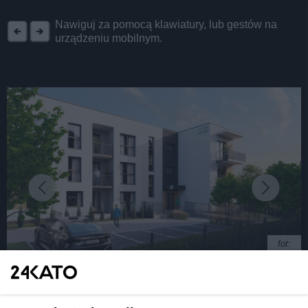
REKLAMA
Nawiguj za pomocą klawiatury, lub gestów na
urządzeniu mobilnym.
fot:
Nowokościelna 13 – kameralne mieszkania w