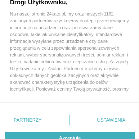
sercu Tychów
Drogi Użytkowniku,
Na naszej stronie 24kato.pl, my oraz naszych 1162
Wydawca mediów
lokalnych
zaufanych partnerów uzyskujemy dostęp i przechowujemy
informacje na urządzeniu oraz przetwarzamy dane
osobowe, takie jak unikalne identyfikatory, standardowe
informacje wysyłane przez urządzenie czy dane
przeglądania w celu zapewniania spersonalizowanych
1 / 7
reklam, wybór spersonalizowanych treści, pomiar reklam i
Nie zapomnij
treści, badanie odbiorców oraz ulepszanie usług. Za zgodą
Stabilio zdjecie glowne
zapoznać się z:
polityką prywatności
regulamin korzystania z portali
Użytkownika my i Zaufani Partnerzy możemy używać
Twoje
miasto
Skontakuj się
z nami
dokładnych danych geolokalizacyjnych oraz aktywnie
Piekary Śląskie
Kontakt
skanować charakterystykę urządzenia do celów
Chorzów
Wydawca
identyfikacji. Ponieważ cenimy Twoją prywatność, prosimy
Tarnowskie Góry
Redakcja
Ruda Śląska
Newsletter
o zgodę na korzystanie z tych technologii poprzez
Świętochłowice
Reklama
kliknięcie „Akceptuję”. Zgoda jest dobrowolna i zawsze
Tychy
możesz ją zmienić/wycofać klikając przycisk ustawień
Bytom
Katowice
prywatności znajdujący się w lewym dolnym rogu strony
REKLAMA
PARTNERZY
USTAWIENIA
Gliwice
. Niektóre rodzaje przetwarzania danych nie wymagają
Zabrze
Zagłębie
zgody użytkownika, ale masz prawo sprzeciwić się
takiemu przetwarzaniu. Preferencje będą miały
Akceptuję