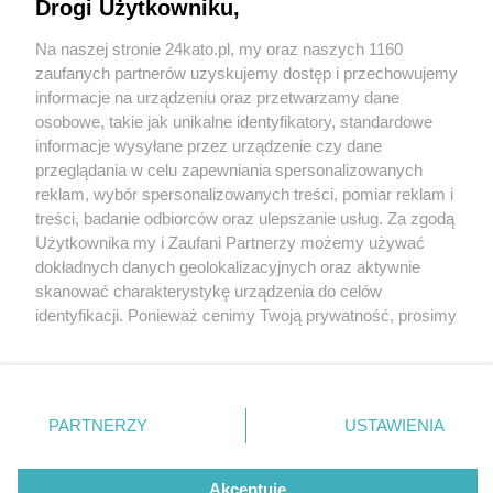
Drogi Użytkowniku,
Na naszej stronie 24kato.pl, my oraz naszych 1160
Wydawca mediów
lokalnych
zaufanych partnerów uzyskujemy dostęp i przechowujemy
informacje na urządzeniu oraz przetwarzamy dane
osobowe, takie jak unikalne identyfikatory, standardowe
informacje wysyłane przez urządzenie czy dane
przeglądania w celu zapewniania spersonalizowanych
4 / 0
reklam, wybór spersonalizowanych treści, pomiar reklam i
Nie zapomnij
treści, badanie odbiorców oraz ulepszanie usług. Za zgodą
zapoznać się z:
polityką prywatności
regulamin korzystania z portali
Użytkownika my i Zaufani Partnerzy możemy używać
Twoje
miasto
Skontakuj się
z nami
dokładnych danych geolokalizacyjnych oraz aktywnie
Piekary Śląskie
Kontakt
skanować charakterystykę urządzenia do celów
Chorzów
Wydawca
identyfikacji. Ponieważ cenimy Twoją prywatność, prosimy
Tarnowskie Góry
Redakcja
Ruda Śląska
Newsletter
o zgodę na korzystanie z tych technologii poprzez
Świętochłowice
Reklama
kliknięcie „Akceptuję”. Zgoda jest dobrowolna i zawsze
Tychy
możesz ją zmienić/wycofać klikając przycisk ustawień
Bytom
Katowice
prywatności znajdujący się w lewym dolnym rogu strony
REKLAMA
PARTNERZY
USTAWIENIA
Gliwice
. Niektóre rodzaje przetwarzania danych nie wymagają
Zabrze
Zagłębie
zgody użytkownika, ale masz prawo sprzeciwić się
takiemu przetwarzaniu. Preferencje będą miały
Akceptuję