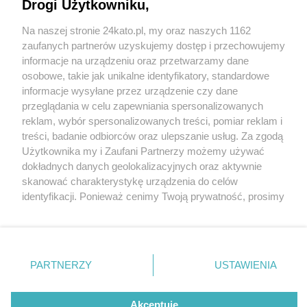
Drogi Użytkowniku,
Nowy Burger King w Katowicach. Otwarcie
restauracji przy ul. Bocheńskiego już 13 grudnia
Na naszej stronie 24kato.pl, my oraz naszych 1162
2024 r.
Wydawca mediów
lokalnych
zaufanych partnerów uzyskujemy dostęp i przechowujemy
informacje na urządzeniu oraz przetwarzamy dane
osobowe, takie jak unikalne identyfikatory, standardowe
informacje wysyłane przez urządzenie czy dane
przeglądania w celu zapewniania spersonalizowanych
4 / 5
reklam, wybór spersonalizowanych treści, pomiar reklam i
Nie zapomnij
treści, badanie odbiorców oraz ulepszanie usług. Za zgodą
Budowa Burger Kinga,
zapoznać się z:
polityką prywatności
regulamin korzystania z portali
Użytkownika my i Zaufani Partnerzy możemy używać
Twoje
miasto
Skontakuj się
z nami
dokładnych danych geolokalizacyjnych oraz aktywnie
Katowice
Piekary Śląskie
Kontakt
skanować charakterystykę urządzenia do celów
Chorzów
Wydawca
identyfikacji. Ponieważ cenimy Twoją prywatność, prosimy
Tarnowskie Góry
Redakcja
Ruda Śląska
Newsletter
o zgodę na korzystanie z tych technologii poprzez
Świętochłowice
Reklama
kliknięcie „Akceptuję”. Zgoda jest dobrowolna i zawsze
Tychy
możesz ją zmienić/wycofać klikając przycisk ustawień
Bytom
Katowice
prywatności znajdujący się w lewym dolnym rogu strony
REKLAMA
PARTNERZY
USTAWIENIA
Gliwice
. Niektóre rodzaje przetwarzania danych nie wymagają
Zabrze
Zagłębie
zgody użytkownika, ale masz prawo sprzeciwić się
takiemu przetwarzaniu. Preferencje będą miały
Akceptuję