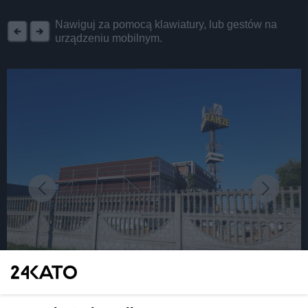
REKLAMA
Nawiguj za pomocą klawiatury, lub gestów na
urządzeniu mobilnym.
fot: Katarzyna Pachelska/24kato.pl