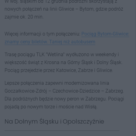
W woj. śląskim od 12 grudnia podróżni skorzystają z
nowych połączeń na linii Gliwice – Bytom, gdzie podróż
zajmie ok. 20 min.
Więcej informacji o tym połączeniu:
Pociąg Bytom-Gliwice:
znamy ceny biletów. Taniej niż autobusem
Trasę pociągu TLK "Wetlina" wydłużono w weekendy i
większość świąt z Krosna na Górny Śląsk i Dolny Śląsk.
Pociąg przejedzie przez Katowice, Zabrze i Gliwice.
Lepsze połączenia zapewni modernizowana linia
Goczałkowice-Zdrój – Czechowice-Dziedzice – Zabrzeg.
Dla podróżnych będzie nowy peron w Zabrzegu. Pociągi
pojadą po nowym torze i moście nad Wisłą.
Na Dolnym Śląsku i Opolszczyźnie