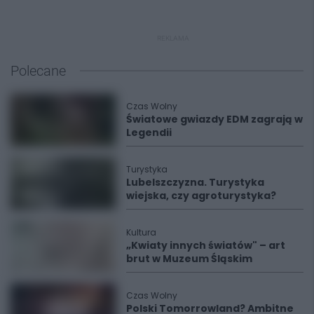
REKLAMA
Polecane
Czas Wolny
Światowe gwiazdy EDM zagrają w
Legendii
Turystyka
Lubelszczyzna. Turystyka
wiejska, czy agroturystyka?
Kultura
„Kwiaty innych światów" – art
brut w Muzeum Śląskim
Czas Wolny
Polski Tomorrowland? Ambitne