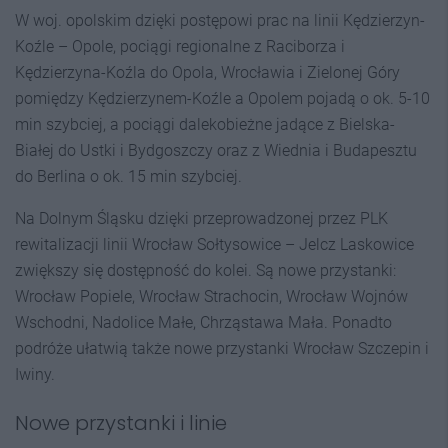
W woj. opolskim dzięki postępowi prac na linii Kędzierzyn-
Koźle – Opole, pociągi regionalne z Raciborza i
Kędzierzyna-Koźla do Opola, Wrocławia i Zielonej Góry
pomiędzy Kędzierzynem-Koźle a Opolem pojadą o ok. 5-10
min szybciej, a pociągi dalekobieżne jadące z Bielska-
Białej do Ustki i Bydgoszczy oraz z Wiednia i Budapesztu
do Berlina o ok. 15 min szybciej.
Na Dolnym Śląsku dzięki przeprowadzonej przez PLK
rewitalizacji linii Wrocław Sołtysowice – Jelcz Laskowice
zwiększy się dostępność do kolei. Są nowe przystanki:
Wrocław Popiele, Wrocław Strachocin, Wrocław Wojnów
Wschodni, Nadolice Małe, Chrząstawa Mała. Ponadto
podróże ułatwią także nowe przystanki Wrocław Szczepin i
Iwiny.
Nowe przystanki i linie