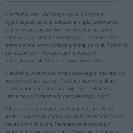
Mieszkańcy woj. lubelskiego w grudniu zyskają
wygodniejsze i szybkie połączenia między Łukowem a
Lublinem dzięki przebudowie odcinka linii Lubartów –
Parczew. Nowe przystanki w Berejowie i Laskach oraz
przebudowane perony zwiększą dostęp do kolei. Podróż na
trasie Lubartów – Parczew zajmie pociągom
dalekobieżnym ok. 18 min, a regionalnym 30 min.
Mieszkańcy województw świętokrzyskiego i łódzkiego od
nowego rozkładu jazdy po 12 latach przerwy zyskają
międzyregionalne połączenia kolejowe ze Skarżyska-
Kamiennej do Tomaszowa Mazowieckiego i Łodzi.
Kolej staje się atrakcyjniejsza w woj. łódzkim. Od 23
grudnia, po przerwie pojadą pociągi na zmodernizowanej
trasie z Łodzi do Kutna. Pasażerowie skorzystają z
wygodnych peronów w Zgierzu, Ozorkowie, Sierpowie i