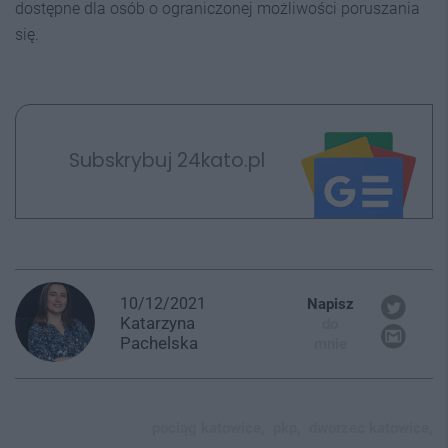
dostępne dla osób o ograniczonej możliwości poruszania
się.
Subskrybuj 24kato.pl
10/12/2021
Napisz
Katarzyna
do
Pachelska
mnie
pociąg katowice,
pkp,
dworzec katowice,