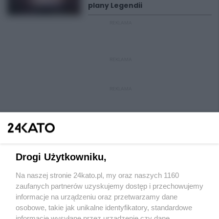
plany Legendii
REKLAMA
REKLAMA
REKLAMA
Drogi Użytkowniku,
Na naszej stronie 24kato.pl, my oraz naszych 1160
Wydawca mediów
lokalnych
zaufanych partnerów uzyskujemy dostęp i przechowujemy
informacje na urządzeniu oraz przetwarzamy dane
osobowe, takie jak unikalne identyfikatory, standardowe
informacje wysyłane przez urządzenie czy dane