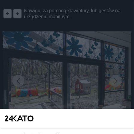
REKLAMA
Nawiguj za pomocą klawiatury, lub gestów na
urządzeniu mobilnym.
fot: T. Kawka
Nowy żłobek miejski w Katowicach, na parterze