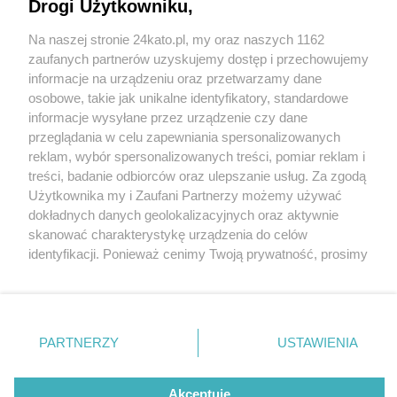
bloku TBS na Osiedlu Witosa. Przyjmie w sumie
Drogi Użytkowniku,
90 dzieci, są jeszcze miejsca
Na naszej stronie 24kato.pl, my oraz naszych 1162
Wydawca mediów
lokalnych
zaufanych partnerów uzyskujemy dostęp i przechowujemy
informacje na urządzeniu oraz przetwarzamy dane
osobowe, takie jak unikalne identyfikatory, standardowe
informacje wysyłane przez urządzenie czy dane
przeglądania w celu zapewniania spersonalizowanych
3 / 16
reklam, wybór spersonalizowanych treści, pomiar reklam i
Nowy żłobek miejski
Nie zapomnij
treści, badanie odbiorców oraz ulepszanie usług. Za zgodą
zapoznać się z:
polityką prywatności
regulamin korzystania z portali
Użytkownika my i Zaufani Partnerzy możemy używać
Twoje
miasto
Skontakuj się
z nami
Katowice Osiedle Witosa
dokładnych danych geolokalizacyjnych oraz aktywnie
Piekary Śląskie
Kontakt
skanować charakterystykę urządzenia do celów
Chorzów
Wydawca
identyfikacji. Ponieważ cenimy Twoją prywatność, prosimy
Tarnowskie Góry
Redakcja
Ruda Śląska
Newsletter
o zgodę na korzystanie z tych technologii poprzez
Świętochłowice
Reklama
kliknięcie „Akceptuję”. Zgoda jest dobrowolna i zawsze
Tychy
możesz ją zmienić/wycofać klikając przycisk ustawień
Bytom
Katowice
prywatności znajdujący się w lewym dolnym rogu strony
REKLAMA
PARTNERZY
USTAWIENIA
Gliwice
. Niektóre rodzaje przetwarzania danych nie wymagają
Zabrze
Zagłębie
zgody użytkownika, ale masz prawo sprzeciwić się
takiemu przetwarzaniu. Preferencje będą miały
Akceptuję