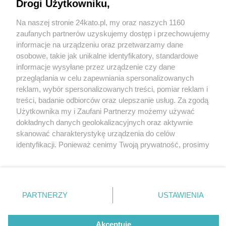
Drogi Użytkowniku,
Od 26 października 2025 r. zmiany w rozkładzie
Kolei Śląskich. Dotyczą Katowic i linii S8 na
Na naszej stronie 24kato.pl, my oraz naszych 1160
odcinku Chorzów Batory-Tarnowskie Góry
Wydawca mediów
lokalnych
zaufanych partnerów uzyskujemy dostęp i przechowujemy
informacje na urządzeniu oraz przetwarzamy dane
1 / 1
osobowe, takie jak unikalne identyfikatory, standardowe
informacje wysyłane przez urządzenie czy dane
Przystanek PKP Katowice
przeglądania w celu zapewniania spersonalizowanych
Murcki 19
reklam, wybór spersonalizowanych treści, pomiar reklam i
Nie zapomnij
treści, badanie odbiorców oraz ulepszanie usług. Za zgodą
zapoznać się z:
polityką prywatności
regulamin korzystania z portali
Użytkownika my i Zaufani Partnerzy możemy używać
Twoje
miasto
Skontakuj się
z nami
Przygotowano nawet stojaki dla rowerzystów i
dokładnych danych geolokalizacyjnych oraz aktywnie
Piekary Śląskie
Kontakt
skanować charakterystykę urządzenia do celów
stanowisko kiss & ride.
Chorzów
Wydawca
identyfikacji. Ponieważ cenimy Twoją prywatność, prosimy
Tarnowskie Góry
Redakcja
Ruda Śląska
Newsletter
o zgodę na korzystanie z tych technologii poprzez
Wróć do artykułu:
Świętochłowice
Reklama
kliknięcie „Akceptuję”. Zgoda jest dobrowolna i zawsze
Tychy
Od 26 października 2025 r. zmiany w rozkładzie
możesz ją zmienić/wycofać klikając przycisk ustawień
Bytom
Kolei Śląskich. Dotyczą Katowic i linii S8 na
Katowice
prywatności znajdujący się w lewym dolnym rogu strony
odcinku Chorzów Batory-Tarnowskie Góry
PARTNERZY
USTAWIENIA
Gliwice
. Niektóre rodzaje przetwarzania danych nie wymagają
Zabrze
Zagłębie
zgody użytkownika, ale masz prawo sprzeciwić się
takiemu przetwarzaniu. Preferencje będą miały
Akceptuję
REKLAMA