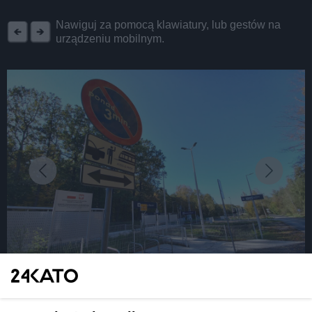
REKLAMA
Nawiguj za pomocą klawiatury, lub gestów na
urządzeniu mobilnym.
fot: M. Wroński