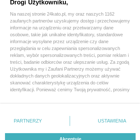
Drogi Użytkowniku,
Na naszej stronie 24kato.pl, my oraz naszych 1162
Wydawca mediów
lokalnych
zaufanych partnerów uzyskujemy dostęp i przechowujemy
informacje na urządzeniu oraz przetwarzamy dane
osobowe, takie jak unikalne identyfikatory, standardowe
informacje wysyłane przez urządzenie czy dane
przeglądania w celu zapewniania spersonalizowanych
3 / 0
reklam, wybór spersonalizowanych treści, pomiar reklam i
Nie zapomnij
treści, badanie odbiorców oraz ulepszanie usług. Za zgodą
zapoznać się z:
polityką prywatności
regulamin korzystania z portali
Użytkownika my i Zaufani Partnerzy możemy używać
Twoje
miasto
Skontakuj się
z nami
dokładnych danych geolokalizacyjnych oraz aktywnie
Piekary Śląskie
Kontakt
skanować charakterystykę urządzenia do celów
Chorzów
Wydawca
identyfikacji. Ponieważ cenimy Twoją prywatność, prosimy
Tarnowskie Góry
Redakcja
Ruda Śląska
Newsletter
o zgodę na korzystanie z tych technologii poprzez
Świętochłowice
Reklama
kliknięcie „Akceptuję”. Zgoda jest dobrowolna i zawsze
Tychy
możesz ją zmienić/wycofać klikając przycisk ustawień
Bytom
Katowice
prywatności znajdujący się w lewym dolnym rogu strony
REKLAMA
PARTNERZY
USTAWIENIA
Gliwice
. Niektóre rodzaje przetwarzania danych nie wymagają
Zabrze
Zagłębie
zgody użytkownika, ale masz prawo sprzeciwić się
takiemu przetwarzaniu. Preferencje będą miały
Akceptuję