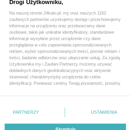
Drogi Użytkowniku,
Na naszej stronie 24kato.pl, my oraz naszych 1162
Wydawca mediów
lokalnych
zaufanych partnerów uzyskujemy dostęp i przechowujemy
informacje na urządzeniu oraz przetwarzamy dane
osobowe, takie jak unikalne identyfikatory, standardowe
informacje wysyłane przez urządzenie czy dane
przeglądania w celu zapewniania spersonalizowanych
2 / 0
reklam, wybór spersonalizowanych treści, pomiar reklam i
Nie zapomnij
treści, badanie odbiorców oraz ulepszanie usług. Za zgodą
zapoznać się z:
polityką prywatności
regulamin korzystania z portali
Użytkownika my i Zaufani Partnerzy możemy używać
Twoje
miasto
Skontakuj się
z nami
dokładnych danych geolokalizacyjnych oraz aktywnie
Piekary Śląskie
Kontakt
skanować charakterystykę urządzenia do celów
Chorzów
Wydawca
identyfikacji. Ponieważ cenimy Twoją prywatność, prosimy
Tarnowskie Góry
Redakcja
Ruda Śląska
Newsletter
o zgodę na korzystanie z tych technologii poprzez
Świętochłowice
Reklama
kliknięcie „Akceptuję”. Zgoda jest dobrowolna i zawsze
Tychy
możesz ją zmienić/wycofać klikając przycisk ustawień
Bytom
Katowice
prywatności znajdujący się w lewym dolnym rogu strony
REKLAMA
PARTNERZY
USTAWIENIA
Gliwice
. Niektóre rodzaje przetwarzania danych nie wymagają
Zabrze
Zagłębie
zgody użytkownika, ale masz prawo sprzeciwić się
takiemu przetwarzaniu. Preferencje będą miały
Akceptuję