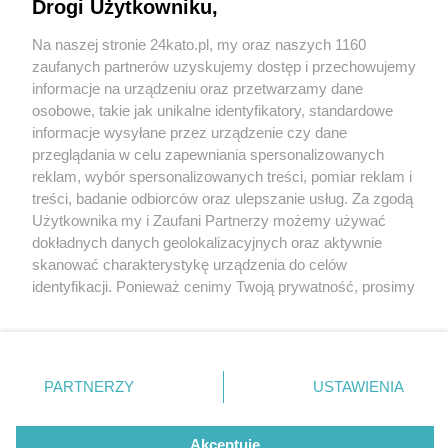
Drogi Użytkowniku,
Na naszej stronie 24kato.pl, my oraz naszych 1160
Wydawca mediów
lokalnych
zaufanych partnerów uzyskujemy dostęp i przechowujemy
informacje na urządzeniu oraz przetwarzamy dane
osobowe, takie jak unikalne identyfikatory, standardowe
informacje wysyłane przez urządzenie czy dane
przeglądania w celu zapewniania spersonalizowanych
2 / 0
reklam, wybór spersonalizowanych treści, pomiar reklam i
Nie zapomnij
treści, badanie odbiorców oraz ulepszanie usług. Za zgodą
zapoznać się z:
polityką prywatności
regulamin korzystania z portali
Użytkownika my i Zaufani Partnerzy możemy używać
Twoje
miasto
Skontakuj się
z nami
dokładnych danych geolokalizacyjnych oraz aktywnie
Piekary Śląskie
Kontakt
skanować charakterystykę urządzenia do celów
Chorzów
Wydawca
identyfikacji. Ponieważ cenimy Twoją prywatność, prosimy
Tarnowskie Góry
Redakcja
Ruda Śląska
Newsletter
o zgodę na korzystanie z tych technologii poprzez
Świętochłowice
Reklama
kliknięcie „Akceptuję”. Zgoda jest dobrowolna i zawsze
Tychy
możesz ją zmienić/wycofać klikając przycisk ustawień
Bytom
Katowice
prywatności znajdujący się w lewym dolnym rogu strony
REKLAMA
PARTNERZY
USTAWIENIA
Gliwice
. Niektóre rodzaje przetwarzania danych nie wymagają
Zabrze
Zagłębie
zgody użytkownika, ale masz prawo sprzeciwić się
takiemu przetwarzaniu. Preferencje będą miały
Akceptuję