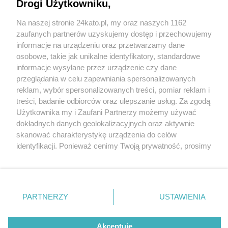
Drogi Użytkowniku,
Na naszej stronie 24kato.pl, my oraz naszych 1162
Wydawca mediów
lokalnych
zaufanych partnerów uzyskujemy dostęp i przechowujemy
fot:
informacje na urządzeniu oraz przetwarzamy dane
osobowe, takie jak unikalne identyfikatory, standardowe
Optyk z Sosnowca skazany za zabójstwo 11-
informacje wysyłane przez urządzenie czy dane
letniego Sebastiana z Katowic. Resztę życia
przeglądania w celu zapewniania spersonalizowanych
spędzi za kratami
reklam, wybór spersonalizowanych treści, pomiar reklam i
Nie zapomnij
treści, badanie odbiorców oraz ulepszanie usług. Za zgodą
zapoznać się z:
polityką prywatności
regulamin korzystania z portali
Użytkownika my i Zaufani Partnerzy możemy używać
2 / 8
Twoje
miasto
Skontakuj się
z nami
dokładnych danych geolokalizacyjnych oraz aktywnie
11 letni sebastian z katowic
Piekary Śląskie
Kontakt
skanować charakterystykę urządzenia do celów
Chorzów
Wydawca
identyfikacji. Ponieważ cenimy Twoją prywatność, prosimy
Tarnowskie Góry
Redakcja
morderstwo 1
Ruda Śląska
Newsletter
o zgodę na korzystanie z tych technologii poprzez
Świętochłowice
Reklama
kliknięcie „Akceptuję”. Zgoda jest dobrowolna i zawsze
Tychy
możesz ją zmienić/wycofać klikając przycisk ustawień
Bytom
Katowice
prywatności znajdujący się w lewym dolnym rogu strony
PARTNERZY
USTAWIENIA
Gliwice
REKLAMA
. Niektóre rodzaje przetwarzania danych nie wymagają
Zabrze
Zagłębie
zgody użytkownika, ale masz prawo sprzeciwić się
takiemu przetwarzaniu. Preferencje będą miały
Akceptuję