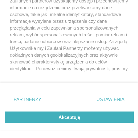
zaufanych partnerów uzyskujemy dostęp i przechowujemy
Czeladzi
Katowice
informacje na urządzeniu oraz przetwarzamy dane
Gliwice
Zabrze
osobowe, takie jak unikalne identyfikatory, standardowe
Zagłębie
informacje wysyłane przez urządzenie czy dane
przeglądania w celu zapewniania spersonalizowanych
1 / 5
reklam, wybór spersonalizowanych treści, pomiar reklam i
treści, badanie odbiorców oraz ulepszanie usług. Za zgodą
Osiedle Przelajska zdj
Użytkownika my i Zaufani Partnerzy możemy używać
dokładnych danych geolokalizacyjnych oraz aktywnie
glowne
skanować charakterystykę urządzenia do celów
identyfikacji. Ponieważ cenimy Twoją prywatność, prosimy
o zgodę na korzystanie z tych technologii poprzez
kliknięcie „Akceptuję”. Zgoda jest dobrowolna i zawsze
możesz ją zmienić/wycofać klikając przycisk ustawień
prywatności znajdujący się w lewym dolnym rogu strony
REKLAMA
PARTNERZY
USTAWIENIA
. Niektóre rodzaje przetwarzania danych nie wymagają
zgody użytkownika, ale masz prawo sprzeciwić się
takiemu przetwarzaniu. Preferencje będą miały
Akceptuję
zastosowania tylko na tej witrynie.
Zapoznaj się z poniższymi informacjami, abyś mógł