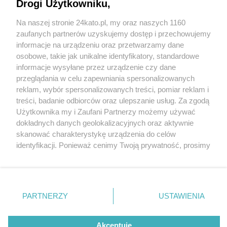
Drogi Użytkowniku,
Na naszej stronie 24kato.pl, my oraz naszych 1160
Wydawca mediów
lokalnych
zaufanych partnerów uzyskujemy dostęp i przechowujemy
informacje na urządzeniu oraz przetwarzamy dane
osobowe, takie jak unikalne identyfikatory, standardowe
informacje wysyłane przez urządzenie czy dane
przeglądania w celu zapewniania spersonalizowanych
1 / 0
reklam, wybór spersonalizowanych treści, pomiar reklam i
Nie zapomnij
treści, badanie odbiorców oraz ulepszanie usług. Za zgodą
zapoznać się z:
polityką prywatności
regulamin korzystania z portali
Użytkownika my i Zaufani Partnerzy możemy używać
Twoje
miasto
Skontakuj się
z nami
dokładnych danych geolokalizacyjnych oraz aktywnie
Piekary Śląskie
Kontakt
skanować charakterystykę urządzenia do celów
Chorzów
Wydawca
identyfikacji. Ponieważ cenimy Twoją prywatność, prosimy
Tarnowskie Góry
Redakcja
Ruda Śląska
Newsletter
o zgodę na korzystanie z tych technologii poprzez
Świętochłowice
Reklama
kliknięcie „Akceptuję”. Zgoda jest dobrowolna i zawsze
Tychy
możesz ją zmienić/wycofać klikając przycisk ustawień
Bytom
Katowice
prywatności znajdujący się w lewym dolnym rogu strony
REKLAMA
PARTNERZY
USTAWIENIA
Gliwice
. Niektóre rodzaje przetwarzania danych nie wymagają
Zabrze
Zagłębie
zgody użytkownika, ale masz prawo sprzeciwić się
takiemu przetwarzaniu. Preferencje będą miały
Akceptuję