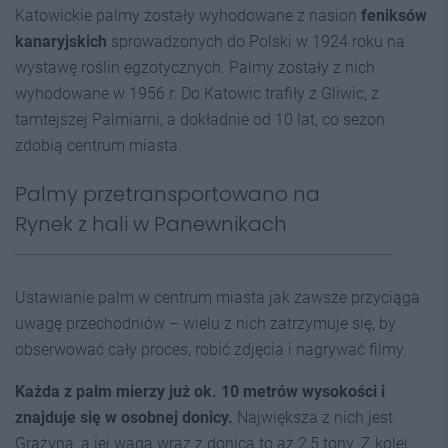
Katowickie palmy zostały wyhodowane z nasion
feniksów
kanaryjskich
sprowadzonych do Polski w 1924 roku na
wystawę roślin egzotycznych. Palmy zostały z nich
wyhodowane w 1956 r. Do Katowic trafiły z Gliwic, z
tamtejszej Palmiarni, a dokładnie od 10 lat, co sezon
zdobią centrum miasta.
Palmy przetransportowano na
Rynek z hali w Panewnikach
Ustawianie palm w centrum miasta jak zawsze przyciąga
uwagę przechodniów – wielu z nich zatrzymuje się, by
obserwować cały proces, robić zdjęcia i nagrywać filmy.
Każda z palm mierzy już ok. 10 metrów wysokości i
znajduje się w osobnej donicy.
Największa z nich jest
Grażyna, a jej waga wraz z donicą to aż 2,5 tony. Z kolei