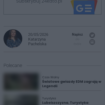
Subskrybuj 24kato.pl
20/05/2026
Napisz
Katarzyna
do
Pachelska
mnie
Polecane
Czas Wolny
Światowe gwiazdy EDM zagrają w
Legendii
Turystyka
Lubelszczyzna. Turystyka