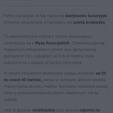
Feniks kanaryjski to tak naprawdę
daktylowiec kanaryjski
(
Phoenix canariensis
), a nazywany jest
palmą królewską
.
To reprezentacyjna roślina z rodziny arekowatych,
wywodząca się z
Wysp Kanaryjskich.
Charakteryzuje się
masywnym, chropowatym pniem oraz gęstą koroną
pierzastych liści o długości od 5 do 6 metrów, które
uzbrojone są u nasady w bardzo ostre kolce.
W swoim naturalnym środowisku osiąga wysokość
od 20
do nawet 40 metrów,
jednak w domowej uprawie dorasta
maksymalnie do kilku metrów. Wytwarza niewielkie owoce,
które w przeciwieństwie do daktyli właściwych, nie są
jadalne.
Jest to gatunek
światłolubny
oraz wysoce
odporny na