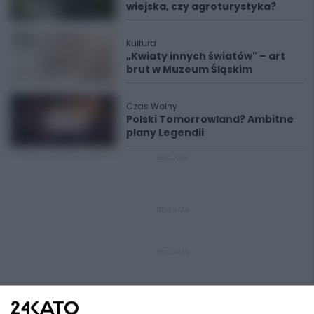
wiejska, czy agroturystyka?
Kultura
„Kwiaty innych światów" – art
brut w Muzeum Śląskim
Czas Wolny
Polski Tomorrowland? Ambitne
plany Legendii
REKLAMA
REKLAMA
REKLAMA