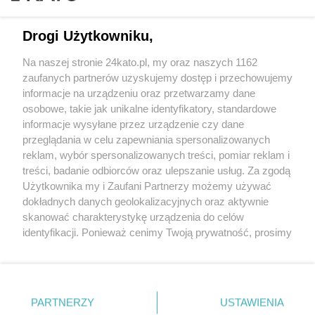
Drogi Użytkowniku,
Na naszej stronie 24kato.pl, my oraz naszych 1162
Wydawca mediów
lokalnych
zaufanych partnerów uzyskujemy dostęp i przechowujemy
informacje na urządzeniu oraz przetwarzamy dane
osobowe, takie jak unikalne identyfikatory, standardowe
informacje wysyłane przez urządzenie czy dane
przeglądania w celu zapewniania spersonalizowanych
reklam, wybór spersonalizowanych treści, pomiar reklam i
Nie zapomnij
treści, badanie odbiorców oraz ulepszanie usług. Za zgodą
zapoznać się z:
polityką prywatności
regulamin korzystania z portali
Użytkownika my i Zaufani Partnerzy możemy używać
Twoje
miasto
Skontakuj się
z nami
dokładnych danych geolokalizacyjnych oraz aktywnie
Piekary Śląskie
Kontakt
skanować charakterystykę urządzenia do celów
Chorzów
Wydawca
identyfikacji. Ponieważ cenimy Twoją prywatność, prosimy
Tarnowskie Góry
Redakcja
Ruda Śląska
Newsletter
o zgodę na korzystanie z tych technologii poprzez
Świętochłowice
Reklama
kliknięcie „Akceptuję”. Zgoda jest dobrowolna i zawsze
Tychy
możesz ją zmienić/wycofać klikając przycisk ustawień
Bytom
Katowice
prywatności znajdujący się w lewym dolnym rogu strony
PARTNERZY
USTAWIENIA
Gliwice
. Niektóre rodzaje przetwarzania danych nie wymagają
Zabrze