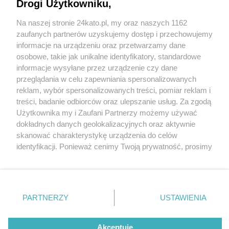
zasilanych gazem CNG kupi katowicki PKM
Drogi Użytkowniku,
Na naszej stronie 24kato.pl, my oraz naszych 1162
Wydawca mediów
lokalnych
zaufanych partnerów uzyskujemy dostęp i przechowujemy
informacje na urządzeniu oraz przetwarzamy dane
osobowe, takie jak unikalne identyfikatory, standardowe
3 / 3
informacje wysyłane przez urządzenie czy dane
przeglądania w celu zapewniania spersonalizowanych
Autobus CNG, PKM Katowice
reklam, wybór spersonalizowanych treści, pomiar reklam i
Nie zapomnij
treści, badanie odbiorców oraz ulepszanie usług. Za zgodą
zapoznać się z:
polityką prywatności
regulamin korzystania z portali
Użytkownika my i Zaufani Partnerzy możemy używać
Twoje
miasto
Skontakuj się
z nami
Wróć do artykułu:
dokładnych danych geolokalizacyjnych oraz aktywnie
Panie kierowco, gazu! 15 nowych autobusów
Piekary Śląskie
Kontakt
skanować charakterystykę urządzenia do celów
zasilanych gazem CNG kupi katowicki PKM
Chorzów
Wydawca
identyfikacji. Ponieważ cenimy Twoją prywatność, prosimy
Tarnowskie Góry
Redakcja
Ruda Śląska
Newsletter
o zgodę na korzystanie z tych technologii poprzez
Świętochłowice
Reklama
kliknięcie „Akceptuję”. Zgoda jest dobrowolna i zawsze
Tychy
możesz ją zmienić/wycofać klikając przycisk ustawień
Bytom
Katowice
prywatności znajdujący się w lewym dolnym rogu strony
REKLAMA
PARTNERZY
USTAWIENIA
Gliwice
. Niektóre rodzaje przetwarzania danych nie wymagają
Zabrze
Zagłębie
zgody użytkownika, ale masz prawo sprzeciwić się
takiemu przetwarzaniu. Preferencje będą miały
Akceptuję