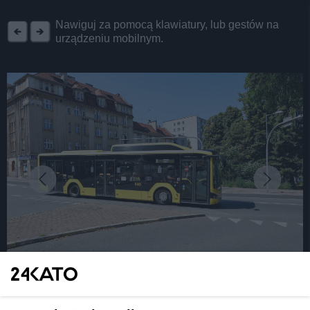
REKLAMA
Nawiguj za pomocą klawiatury, lub gestów na
urządzeniu mobilnym.
fot: KAW
Panie kierowco, gazu! 15 nowych autobusów