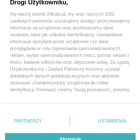
Drogi Użytkowniku,
Na naszej stronie 24kato.pl, my oraz naszych 1162
Wydawca mediów
lokalnych
zaufanych partnerów uzyskujemy dostęp i przechowujemy
informacje na urządzeniu oraz przetwarzamy dane
osobowe, takie jak unikalne identyfikatory, standardowe
informacje wysyłane przez urządzenie czy dane
przeglądania w celu zapewniania spersonalizowanych
2 / 0
reklam, wybór spersonalizowanych treści, pomiar reklam i
Nie zapomnij
treści, badanie odbiorców oraz ulepszanie usług. Za zgodą
zapoznać się z:
polityką prywatności
regulamin korzystania z portali
Użytkownika my i Zaufani Partnerzy możemy używać
Twoje
miasto
Skontakuj się
z nami
dokładnych danych geolokalizacyjnych oraz aktywnie
Piekary Śląskie
Kontakt
skanować charakterystykę urządzenia do celów
Chorzów
Wydawca
identyfikacji. Ponieważ cenimy Twoją prywatność, prosimy
Tarnowskie Góry
Redakcja
Ruda Śląska
Newsletter
o zgodę na korzystanie z tych technologii poprzez
Świętochłowice
Reklama
kliknięcie „Akceptuję”. Zgoda jest dobrowolna i zawsze
Tychy
możesz ją zmienić/wycofać klikając przycisk ustawień
Bytom
Katowice
prywatności znajdujący się w lewym dolnym rogu strony
REKLAMA
PARTNERZY
USTAWIENIA
Gliwice
. Niektóre rodzaje przetwarzania danych nie wymagają
Zabrze
Zagłębie
zgody użytkownika, ale masz prawo sprzeciwić się
takiemu przetwarzaniu. Preferencje będą miały
Akceptuję