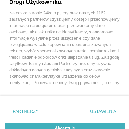
Drogi Użytkowniku,
Na naszej stronie 24kato.pl, my oraz naszych 1162
Wydawca mediów
lokalnych
zaufanych partnerów uzyskujemy dostęp i przechowujemy
informacje na urządzeniu oraz przetwarzamy dane
osobowe, takie jak unikalne identyfikatory, standardowe
informacje wysyłane przez urządzenie czy dane
przeglądania w celu zapewniania spersonalizowanych
1 / 0
reklam, wybór spersonalizowanych treści, pomiar reklam i
Nie zapomnij
treści, badanie odbiorców oraz ulepszanie usług. Za zgodą
zapoznać się z:
polityką prywatności
regulamin korzystania z portali
Użytkownika my i Zaufani Partnerzy możemy używać
Twoje
miasto
Skontakuj się
z nami
dokładnych danych geolokalizacyjnych oraz aktywnie
Piekary Śląskie
Kontakt
skanować charakterystykę urządzenia do celów
Chorzów
Wydawca
identyfikacji. Ponieważ cenimy Twoją prywatność, prosimy
Tarnowskie Góry
Redakcja
Ruda Śląska
Newsletter
o zgodę na korzystanie z tych technologii poprzez
Świętochłowice
Reklama
kliknięcie „Akceptuję”. Zgoda jest dobrowolna i zawsze
Tychy
możesz ją zmienić/wycofać klikając przycisk ustawień
Bytom
Katowice
prywatności znajdujący się w lewym dolnym rogu strony
REKLAMA
PARTNERZY
USTAWIENIA
Gliwice
. Niektóre rodzaje przetwarzania danych nie wymagają
Zabrze
Zagłębie
zgody użytkownika, ale masz prawo sprzeciwić się
takiemu przetwarzaniu. Preferencje będą miały
Akceptuję