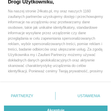
Marszałek Witek zawierzyła los ojczyzny Matce
Drogi Użytkowniku,
Boskiej
Na naszej stronie 24kato.pl, my oraz naszych 1160
Wydawca mediów
lokalnych
zaufanych partnerów uzyskujemy dostęp i przechowujemy
informacje na urządzeniu oraz przetwarzamy dane
osobowe, takie jak unikalne identyfikatory, standardowe
informacje wysyłane przez urządzenie czy dane
przeglądania w celu zapewniania spersonalizowanych
3 / 5
reklam, wybór spersonalizowanych treści, pomiar reklam i
Nie zapomnij
treści, badanie odbiorców oraz ulepszanie usług. Za zgodą
zapoznać się z:
polityką prywatności
regulamin korzystania z portali
F Kl3 Wx HXIAA8 Z Kr
Użytkownika my i Zaufani Partnerzy możemy używać
Twoje
miasto
Skontakuj się
z nami
dokładnych danych geolokalizacyjnych oraz aktywnie
Piekary Śląskie
Kontakt
skanować charakterystykę urządzenia do celów
Chorzów
Wydawca
identyfikacji. Ponieważ cenimy Twoją prywatność, prosimy
Tarnowskie Góry
Redakcja
Ruda Śląska
Newsletter
o zgodę na korzystanie z tych technologii poprzez
Świętochłowice
Reklama
kliknięcie „Akceptuję”. Zgoda jest dobrowolna i zawsze
Tychy
możesz ją zmienić/wycofać klikając przycisk ustawień
Bytom
Katowice
prywatności znajdujący się w lewym dolnym rogu strony
REKLAMA
PARTNERZY
USTAWIENIA
Gliwice
. Niektóre rodzaje przetwarzania danych nie wymagają
Zabrze
Zagłębie
zgody użytkownika, ale masz prawo sprzeciwić się
takiemu przetwarzaniu. Preferencje będą miały
Akceptuję