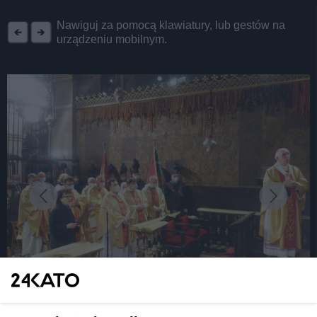
REKLAMA
Nawiguj za pomocą klawiatury, lub gestów na
urządzeniu mobilnym.
fot:
Pielgrzymka parlamentarzystów na Jasną Górę.