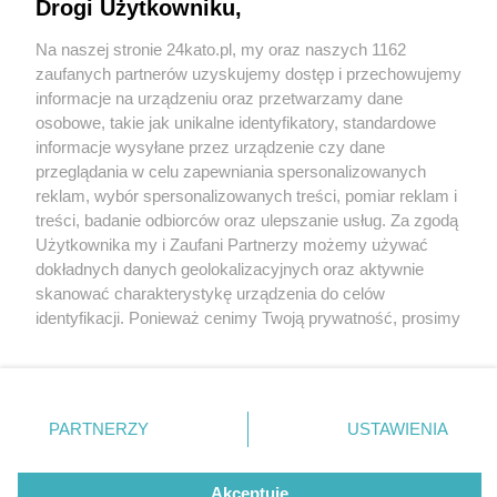
COVID-19. Loteria i nagrody dla gmin. Nowości w
Drogi Użytkowniku,
Narodowym Programie Szczepień
Na naszej stronie 24kato.pl, my oraz naszych 1162
Wydawca mediów
lokalnych
zaufanych partnerów uzyskujemy dostęp i przechowujemy
informacje na urządzeniu oraz przetwarzamy dane
osobowe, takie jak unikalne identyfikatory, standardowe
informacje wysyłane przez urządzenie czy dane
1 / 4
przeglądania w celu zapewniania spersonalizowanych
reklam, wybór spersonalizowanych treści, pomiar reklam i
Dworczyk
Nie zapomnij
treści, badanie odbiorców oraz ulepszanie usług. Za zgodą
zapoznać się z:
polityką prywatności
regulamin korzystania z portali
Użytkownika my i Zaufani Partnerzy możemy używać
Twoje
miasto
Skontakuj się
z nami
dokładnych danych geolokalizacyjnych oraz aktywnie
Minister Michał Dworczyk
Piekary Śląskie
Kontakt
skanować charakterystykę urządzenia do celów
Chorzów
Wydawca
identyfikacji. Ponieważ cenimy Twoją prywatność, prosimy
Tarnowskie Góry
Redakcja
Ruda Śląska
Newsletter
o zgodę na korzystanie z tych technologii poprzez
Świętochłowice
Reklama
kliknięcie „Akceptuję”. Zgoda jest dobrowolna i zawsze
Tychy
możesz ją zmienić/wycofać klikając przycisk ustawień
Bytom
Katowice
prywatności znajdujący się w lewym dolnym rogu strony
REKLAMA
PARTNERZY
USTAWIENIA
Gliwice
. Niektóre rodzaje przetwarzania danych nie wymagają
Zabrze
Zagłębie
zgody użytkownika, ale masz prawo sprzeciwić się
takiemu przetwarzaniu. Preferencje będą miały
Akceptuję