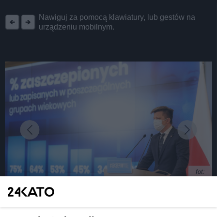
REKLAMA
Nawiguj za pomocą klawiatury, lub gestów na
urządzeniu mobilnym.
fot:
Pieniądze i nagrody za zaszczepienie się przeciw