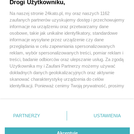
Drogi Użytkowniku,
Pierwsza w Katowicach restauracja Popeyes.
Znamy datę otwarcia i lokalizację tej sieci fast-
Na naszej stronie 24kato.pl, my oraz naszych 1162
foodowej
Wydawca mediów
lokalnych
zaufanych partnerów uzyskujemy dostęp i przechowujemy
informacje na urządzeniu oraz przetwarzamy dane
osobowe, takie jak unikalne identyfikatory, standardowe
informacje wysyłane przez urządzenie czy dane
przeglądania w celu zapewniania spersonalizowanych
reklam, wybór spersonalizowanych treści, pomiar reklam i
2 / 6
Nie zapomnij
treści, badanie odbiorców oraz ulepszanie usług. Za zgodą
zapoznać się z:
polityką prywatności
regulamin korzystania z portali
Użytkownika my i Zaufani Partnerzy możemy używać
Popeyes Katowice 02
Twoje
miasto
Skontakuj się
z nami
dokładnych danych geolokalizacyjnych oraz aktywnie
Piekary Śląskie
Kontakt
skanować charakterystykę urządzenia do celów
Chorzów
Wydawca
identyfikacji. Ponieważ cenimy Twoją prywatność, prosimy
Tarnowskie Góry
Redakcja
Ruda Śląska
Newsletter
o zgodę na korzystanie z tych technologii poprzez
Świętochłowice
Reklama
kliknięcie „Akceptuję”. Zgoda jest dobrowolna i zawsze
Tychy
możesz ją zmienić/wycofać klikając przycisk ustawień
Bytom
Katowice
prywatności znajdujący się w lewym dolnym rogu strony
REKLAMA
PARTNERZY
USTAWIENIA
Gliwice
. Niektóre rodzaje przetwarzania danych nie wymagają
Zabrze
Zagłębie
zgody użytkownika, ale masz prawo sprzeciwić się
takiemu przetwarzaniu. Preferencje będą miały
Akceptuję