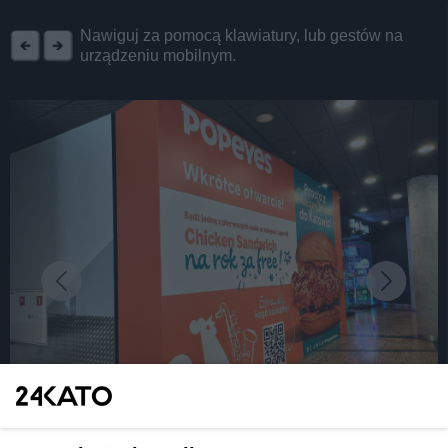
REKLAMA
Nawiguj za pomocą klawiatury, lub gestów na
urządzeniu mobilnym.
fot: Katarzyna Pachelska