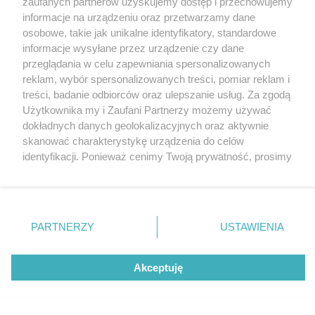
zaufanych partnerów uzyskujemy dostęp i przechowujemy
Pierwszy MAX Premium Burgers w Katowicach
Katowice
informacje na urządzeniu oraz przetwarzamy dane
Gliwice
już otwarty. To restauracja drive-thru
Zabrze
osobowe, takie jak unikalne identyfikatory, standardowe
Zagłębie
informacje wysyłane przez urządzenie czy dane
przeglądania w celu zapewniania spersonalizowanych
4 / 12
reklam, wybór spersonalizowanych treści, pomiar reklam i
treści, badanie odbiorców oraz ulepszanie usług. Za zgodą
Max Premium Burgers
Użytkownika my i Zaufani Partnerzy możemy używać
dokładnych danych geolokalizacyjnych oraz aktywnie
Katowice
skanować charakterystykę urządzenia do celów
identyfikacji. Ponieważ cenimy Twoją prywatność, prosimy
o zgodę na korzystanie z tych technologii poprzez
W środku jest ponad 50 miejsc siedzących.
kliknięcie „Akceptuję”. Zgoda jest dobrowolna i zawsze
możesz ją zmienić/wycofać klikając przycisk ustawień
prywatności znajdujący się w lewym dolnym rogu strony
REKLAMA
PARTNERZY
USTAWIENIA
. Niektóre rodzaje przetwarzania danych nie wymagają
zgody użytkownika, ale masz prawo sprzeciwić się
takiemu przetwarzaniu. Preferencje będą miały
Akceptuję
zastosowania tylko na tej witrynie.
Zapoznaj się z poniższymi informacjami, abyś mógł