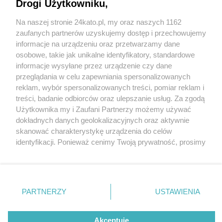
stadionie miejskim przy Nowej Bukowej 30 marca
Drogi Użytkowniku,
2025 r. Jak kupić bilet?
Na naszej stronie 24kato.pl, my oraz naszych 1162
Wydawca mediów
lokalnych
zaufanych partnerów uzyskujemy dostęp i przechowujemy
informacje na urządzeniu oraz przetwarzamy dane
osobowe, takie jak unikalne identyfikatory, standardowe
informacje wysyłane przez urządzenie czy dane
przeglądania w celu zapewniania spersonalizowanych
7 / 8
reklam, wybór spersonalizowanych treści, pomiar reklam i
Katowice nowy stadion
Nie zapomnij
treści, badanie odbiorców oraz ulepszanie usług. Za zgodą
zapoznać się z:
polityką prywatności
regulamin korzystania z portali
Użytkownika my i Zaufani Partnerzy możemy używać
Twoje
miasto
Skontakuj się
z nami
budowa 12
dokładnych danych geolokalizacyjnych oraz aktywnie
Piekary Śląskie
Kontakt
skanować charakterystykę urządzenia do celów
Chorzów
Wydawca
identyfikacji. Ponieważ cenimy Twoją prywatność, prosimy
Tarnowskie Góry
Redakcja
Ruda Śląska
Newsletter
o zgodę na korzystanie z tych technologii poprzez
Świętochłowice
Reklama
kliknięcie „Akceptuję”. Zgoda jest dobrowolna i zawsze
Tychy
możesz ją zmienić/wycofać klikając przycisk ustawień
Bytom
Katowice
prywatności znajdujący się w lewym dolnym rogu strony
REKLAMA
PARTNERZY
USTAWIENIA
Gliwice
. Niektóre rodzaje przetwarzania danych nie wymagają
Zabrze
Zagłębie
zgody użytkownika, ale masz prawo sprzeciwić się
takiemu przetwarzaniu. Preferencje będą miały
Akceptuję