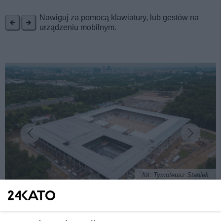
REKLAMA
Nawiguj za pomocą klawiatury, lub gestów na
urządzeniu mobilnym.
fot: Tymoteusz Staniek
Pierwszy mecz GKS Katowice na nowym