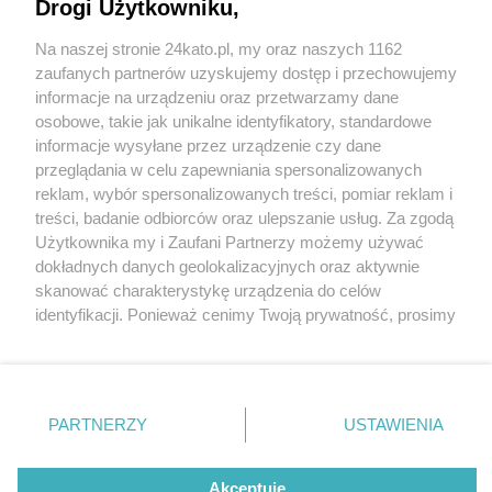
Drogi Użytkowniku,
Na naszej stronie 24kato.pl, my oraz naszych 1162
Wydawca mediów
lokalnych
zaufanych partnerów uzyskujemy dostęp i przechowujemy
informacje na urządzeniu oraz przetwarzamy dane
osobowe, takie jak unikalne identyfikatory, standardowe
informacje wysyłane przez urządzenie czy dane
przeglądania w celu zapewniania spersonalizowanych
6 / 0
reklam, wybór spersonalizowanych treści, pomiar reklam i
Nie zapomnij
treści, badanie odbiorców oraz ulepszanie usług. Za zgodą
zapoznać się z:
polityką prywatności
regulamin korzystania z portali
Użytkownika my i Zaufani Partnerzy możemy używać
Twoje
miasto
Skontakuj się
z nami
dokładnych danych geolokalizacyjnych oraz aktywnie
Piekary Śląskie
Kontakt
skanować charakterystykę urządzenia do celów
Chorzów
Wydawca
identyfikacji. Ponieważ cenimy Twoją prywatność, prosimy
Tarnowskie Góry
Redakcja
Ruda Śląska
Newsletter
o zgodę na korzystanie z tych technologii poprzez
Świętochłowice
Reklama
kliknięcie „Akceptuję”. Zgoda jest dobrowolna i zawsze
Tychy
możesz ją zmienić/wycofać klikając przycisk ustawień
Bytom
Katowice
prywatności znajdujący się w lewym dolnym rogu strony
REKLAMA
PARTNERZY
USTAWIENIA
Gliwice
. Niektóre rodzaje przetwarzania danych nie wymagają
Zabrze
Zagłębie
zgody użytkownika, ale masz prawo sprzeciwić się
takiemu przetwarzaniu. Preferencje będą miały
Akceptuję