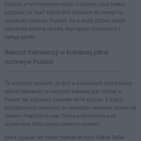
kibiców, w tym mnóstwo rodzin z dziećmi, choć trzeba
przyznać, że "stali" kibice GKS Katowice też stanęli na
wysokości zadania. Pojawili się w dużej liczbie i zrobili
naprawdę świetną oprawę, dopingując dziewczyny z
całego gardła.
Rekord frekwencji w kobiecej piłce
nożnej w Polsce
To wszystko sprawiło, że dziś w Katowicach został pobity
rekord frekwencji na meczach kobiecej piłki nożnej w
Polsce. Na trybunach zasiadło 4474 widzów. Z trzech
początkowych otwartych do sprzedaży sektorów zrobiło się
siedem. Praktycznie cała Trybuna Wschodnia była
wypełniona żółto-czarno-zielonym tłumem.
Mecz oglądali też trener męskiej drużyny Gieksy Rafał