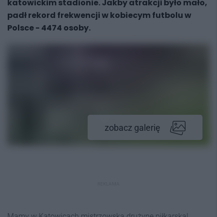
katowickim stadionie. Jakby atrakcji było mało,
padł rekord frekwencji w kobiecym futbolu w
Polsce - 4474 osoby.
zobacz galerię
REKLAMA
Mamy w Katowicach mistrzowską drużynę piłkarską!