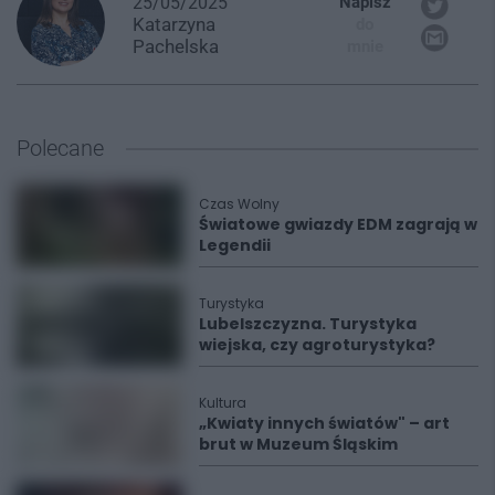
25/05/2025
Napisz
Katarzyna
do
Pachelska
mnie
Polecane
Czas Wolny
Światowe gwiazdy EDM zagrają w
Legendii
Turystyka
Lubelszczyzna. Turystyka
wiejska, czy agroturystyka?
Kultura
„Kwiaty innych światów" – art
brut w Muzeum Śląskim