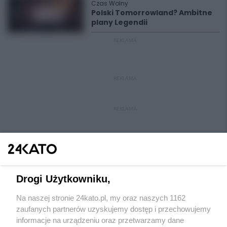
Czas Wolny
Polski Tomorrowland? Ambitne
plany Legendii
REKLAMA
REKLAMA
REKLAMA
Drogi Użytkowniku,
Na naszej stronie 24kato.pl, my oraz naszych 1162
Wydawca mediów
lokalnych
zaufanych partnerów uzyskujemy dostęp i przechowujemy
informacje na urządzeniu oraz przetwarzamy dane