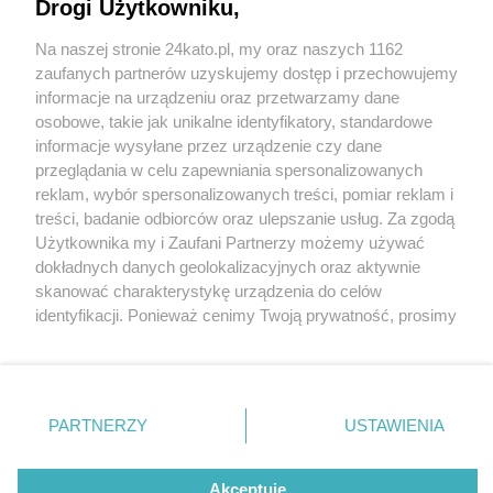
Drogi Użytkowniku,
PKP PLK odpowiada na pytania katowiczan o
burzenie wiaduktów i remont węzła kolejowego:
Na naszej stronie 24kato.pl, my oraz naszych 1162
kiedy zakończenie, czy będą prace w nocy, czemu
Wydawca mediów
lokalnych
zaufanych partnerów uzyskujemy dostęp i przechowujemy
nie widać pracowników na budowie
informacje na urządzeniu oraz przetwarzamy dane
osobowe, takie jak unikalne identyfikatory, standardowe
informacje wysyłane przez urządzenie czy dane
przeglądania w celu zapewniania spersonalizowanych
6 / 7
reklam, wybór spersonalizowanych treści, pomiar reklam i
Wiadukt Kłodnicka,
Nie zapomnij
treści, badanie odbiorców oraz ulepszanie usług. Za zgodą
zapoznać się z:
polityką prywatności
regulamin korzystania z portali
Użytkownika my i Zaufani Partnerzy możemy używać
Twoje
miasto
Skontakuj się
z nami
Katowice
dokładnych danych geolokalizacyjnych oraz aktywnie
Piekary Śląskie
Kontakt
skanować charakterystykę urządzenia do celów
Chorzów
Wydawca
identyfikacji. Ponieważ cenimy Twoją prywatność, prosimy
Tarnowskie Góry
Redakcja
Zdjęcie z 15 października 2024.
Ruda Śląska
Newsletter
o zgodę na korzystanie z tych technologii poprzez
Świętochłowice
Reklama
kliknięcie „Akceptuję”. Zgoda jest dobrowolna i zawsze
Tychy
możesz ją zmienić/wycofać klikając przycisk ustawień
Bytom
Katowice
prywatności znajdujący się w lewym dolnym rogu strony
REKLAMA
PARTNERZY
USTAWIENIA
Gliwice
. Niektóre rodzaje przetwarzania danych nie wymagają
Zabrze
Zagłębie
zgody użytkownika, ale masz prawo sprzeciwić się
takiemu przetwarzaniu. Preferencje będą miały
Akceptuję