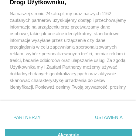
Intensywne prace PKP na katowickim węźle
Drogi Użytkowniku,
kolejowym
Na naszej stronie 24kato.pl, my oraz naszych 1162
Wydawca mediów
lokalnych
zaufanych partnerów uzyskujemy dostęp i przechowujemy
informacje na urządzeniu oraz przetwarzamy dane
osobowe, takie jak unikalne identyfikatory, standardowe
4 / 13
informacje wysyłane przez urządzenie czy dane
PKP PLK przeprowadza
przeglądania w celu zapewniania spersonalizowanych
reklam, wybór spersonalizowanych treści, pomiar reklam i
największą kolejową
Nie zapomnij
treści, badanie odbiorców oraz ulepszanie usług. Za zgodą
zapoznać się z:
polityką prywatności
regulamin korzystania z portali
Użytkownika my i Zaufani Partnerzy możemy używać
Twoje
miasto
Skontakuj się
z nami
inwestycję w historii
dokładnych danych geolokalizacyjnych oraz aktywnie
Piekary Śląskie
Kontakt
skanować charakterystykę urządzenia do celów
województwa śląskiego
Chorzów
Wydawca
identyfikacji. Ponieważ cenimy Twoją prywatność, prosimy
Tarnowskie Góry
Redakcja
Ruda Śląska
Newsletter
o zgodę na korzystanie z tych technologii poprzez
Świętochłowice
Reklama
kliknięcie „Akceptuję”. Zgoda jest dobrowolna i zawsze
Tychy
możesz ją zmienić/wycofać klikając przycisk ustawień
Bytom
Katowice
prywatności znajdujący się w lewym dolnym rogu strony
REKLAMA
PARTNERZY
USTAWIENIA
Gliwice
. Niektóre rodzaje przetwarzania danych nie wymagają
Zabrze
Zagłębie
zgody użytkownika, ale masz prawo sprzeciwić się
takiemu przetwarzaniu. Preferencje będą miały
Akceptuję