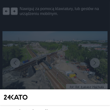
REKLAMA
Nawiguj za pomocą klawiatury, lub gestów na
urządzeniu mobilnym.
fot: fot. Łukasz Hachuła
Plac budowy wielki jak 214 boisk piłkarskich!