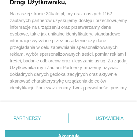
Drogi Użytkowniku,
Na naszej stronie 24kato.pl, my oraz naszych 1162
Wydawca mediów
lokalnych
zaufanych partnerów uzyskujemy dostęp i przechowujemy
informacje na urządzeniu oraz przetwarzamy dane
osobowe, takie jak unikalne identyfikatory, standardowe
informacje wysyłane przez urządzenie czy dane
przeglądania w celu zapewniania spersonalizowanych
3 / 0
reklam, wybór spersonalizowanych treści, pomiar reklam i
Nie zapomnij
treści, badanie odbiorców oraz ulepszanie usług. Za zgodą
zapoznać się z:
polityką prywatności
regulamin korzystania z portali
Użytkownika my i Zaufani Partnerzy możemy używać
Twoje
miasto
Skontakuj się
z nami
dokładnych danych geolokalizacyjnych oraz aktywnie
Piekary Śląskie
Kontakt
skanować charakterystykę urządzenia do celów
Chorzów
Wydawca
identyfikacji. Ponieważ cenimy Twoją prywatność, prosimy
Tarnowskie Góry
Redakcja
Ruda Śląska
Newsletter
o zgodę na korzystanie z tych technologii poprzez
Świętochłowice
Reklama
kliknięcie „Akceptuję”. Zgoda jest dobrowolna i zawsze
Tychy
możesz ją zmienić/wycofać klikając przycisk ustawień
Bytom
Katowice
prywatności znajdujący się w lewym dolnym rogu strony
REKLAMA
PARTNERZY
USTAWIENIA
Gliwice
. Niektóre rodzaje przetwarzania danych nie wymagają
Zabrze
Zagłębie
zgody użytkownika, ale masz prawo sprzeciwić się
takiemu przetwarzaniu. Preferencje będą miały
Akceptuję