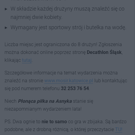
W składzie każdej drużyny muszą znaleźć się co
najmniej dwie kobiety.
Wymagany jest sportowy strój i butelka na wodę.
Liczba miejsc jest ograniczona do 8 drużyn! Zgłoszenia
można dokonać online poprzez stronę
Decathlon Śląsk
,
klikając
tutaj
.
Szczegółowe informacje na temat wydarzenia można
znaleźć na stronie
www.mosir.katowice.pl
lub kontaktując
się pod numerem telefonu
32 253 76 54
.
Niech
Płonąca piłka na Asnyka
stanie się
niezapomnianym wydarzeniem lata!
PS. Dwa ognie to
nie to samo
co gra w zbijaka. Są bardzo
podobne, ale z drobną różnicą, o której przeczytacie
TU!