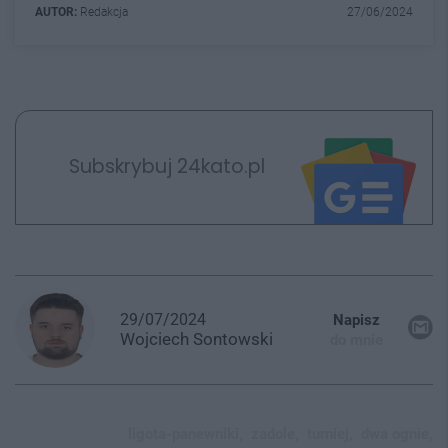
AUTOR:
Redakcja
27/06/2024
Subskrybuj 24kato.pl
29/07/2024
Napisz
Wojciech
Sontowski
do mnie
ligota-panewniki,
zadole,
turniej,
dwa ognie,