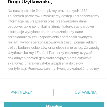
Drogi Użytkowniku,
Na naszej stronie 24kato.pl, my oraz naszych 1162
Wydawca mediów
lokalnych
zaufanych partnerów uzyskujemy dostęp i przechowujemy
informacje na urządzeniu oraz przetwarzamy dane
osobowe, takie jak unikalne identyfikatory, standardowe
informacje wysyłane przez urządzenie czy dane
przeglądania w celu zapewniania spersonalizowanych
5 / 0
reklam, wybór spersonalizowanych treści, pomiar reklam i
Nie zapomnij
treści, badanie odbiorców oraz ulepszanie usług. Za zgodą
zapoznać się z:
polityką prywatności
regulamin korzystania z portali
Użytkownika my i Zaufani Partnerzy możemy używać
Twoje
miasto
Skontakuj się
z nami
dokładnych danych geolokalizacyjnych oraz aktywnie
Piekary Śląskie
Kontakt
skanować charakterystykę urządzenia do celów
Chorzów
Wydawca
identyfikacji. Ponieważ cenimy Twoją prywatność, prosimy
Tarnowskie Góry
Redakcja
Ruda Śląska
Newsletter
o zgodę na korzystanie z tych technologii poprzez
Świętochłowice
Reklama
kliknięcie „Akceptuję”. Zgoda jest dobrowolna i zawsze
Tychy
możesz ją zmienić/wycofać klikając przycisk ustawień
Bytom
Katowice
prywatności znajdujący się w lewym dolnym rogu strony
REKLAMA
PARTNERZY
USTAWIENIA
Gliwice
. Niektóre rodzaje przetwarzania danych nie wymagają
Zabrze
Zagłębie
zgody użytkownika, ale masz prawo sprzeciwić się
takiemu przetwarzaniu. Preferencje będą miały
Akceptuję