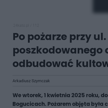
24kato.pl
/
112
Po pożarze przy u
poszkodowanego or
odbudować kultow
Arkadiusz Szymczak
We wtorek, 1 kwietnia 2025 roku, d
Bogucicach. Pożarem objęta była c