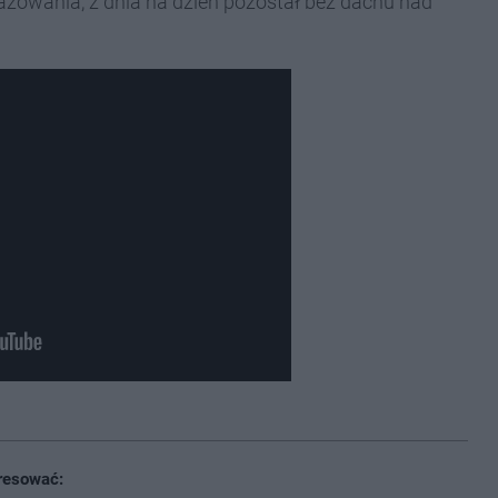
angażowania, z dnia na dzień pozostał bez dachu nad
resować: