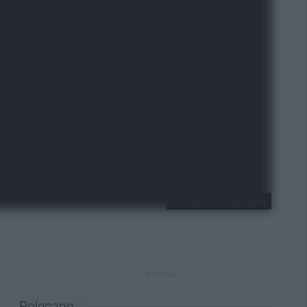
fot. JRG 1 PSP Katowice
REKLAMA
Polecane