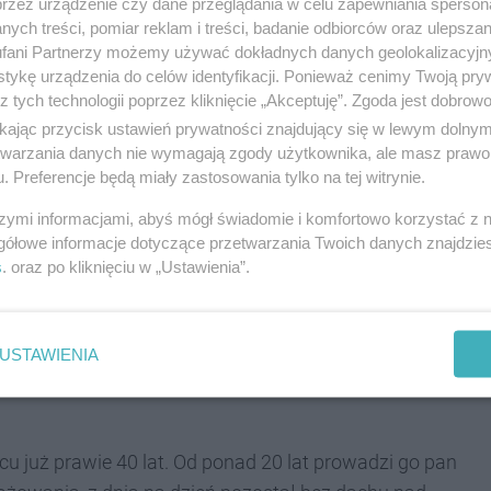
przez urządzenie czy dane przeglądania w celu zapewniania sperson
ych treści, pomiar reklam i treści, badanie odbiorców oraz ulepszan
sklepu, zakupu nowego sprzętu oraz
fani Partnerzy możemy używać dokładnych danych geolokalizacyjn
ści serwisu
- czytamy.
tykę urządzenia do celów identyfikacji. Ponieważ cenimy Twoją pry
z tych technologii poprzez kliknięcie „Akceptuję”. Zgoda jest dobro
ikając przycisk ustawień prywatności znajdujący się w lewym dolny
etwarzania danych nie wymagają zgody użytkownika, ale masz prawo 
. Preferencje będą miały zastosowania tylko na tej witrynie.
szymi informacjami, abyś mógł świadomie i komfortowo korzystać z
gółowe informacje dotyczące przetwarzania Twoich danych znajdzi
s
. oraz po kliknięciu w „Ustawienia”.
róblewskiego
miał miejsce
1 kwietnia 2025 roku
.
z. 17:45. Pożarem objęte zostało jedno z
USTAWIENIA
owany był sprzęt elektroniczny.
Na szczęście w
cu już prawie 40 lat. Od ponad 20 lat prowadzi go pan