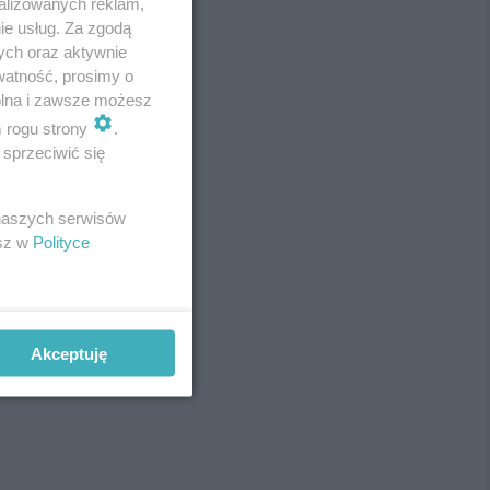
alizowanych reklam,
ie usług. Za zgodą
ych oraz aktywnie
watność, prosimy o
wolna i zawsze możesz
m rogu strony
.
sprzeciwić się
 naszych serwisów
esz w
Polityce
Akceptuję