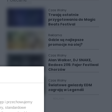
Czas Wolny
Trwają ostatnie
przygotowania do Magic
Beats Festival
Reklama
Gdzie są najlepsze
promocje na olej?
Czas Wolny
Alan Walker, DJ SNAKE,
Bedoes 2115: Fajer Festiwal
Chorzów
Czas Wolny
Światowe gwiazdy EDM
zagrają w Legendii
REKLAMA
tęp i przechowujemy
ory, standardowe