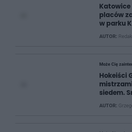
Katowice
placów za
w parku K
AUTOR:
Redak
Może Cię zainte
Hokeiści 
mistrzami
siedem. S
AUTOR:
Grzego