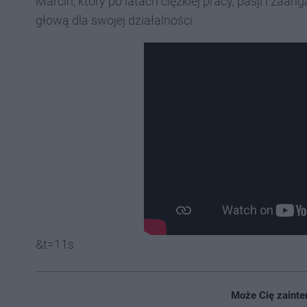
Marcin, który po latach ciężkiej pracy, pasji i za
głową dla swojej działalności.
&t=11s
Może Cię zainte