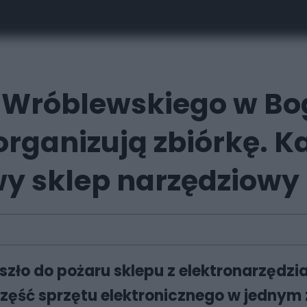
l. Wróblewskiego w Bo
ganizują zbiórkę. K
y sklep narzędziowy
oszło do pożaru sklepu z elektronarzędzi
zęść sprzętu elektronicznego w jednym 