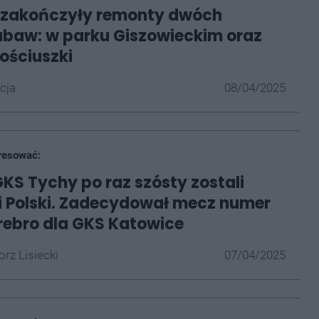
 zakończyły remonty dwóch
baw: w parku Giszowieckim oraz
ościuszki
cja
08/04/2025
resować:
GKS Tychy po raz szósty zostali
 Polski. Zadecydował mecz numer
rebro dla GKS Katowice
rz Lisiecki
07/04/2025