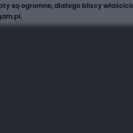
aty są ogromne, dlatego bliscy właścici
gam.pl.