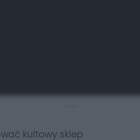
REKLAMA
wać kultowy sklep