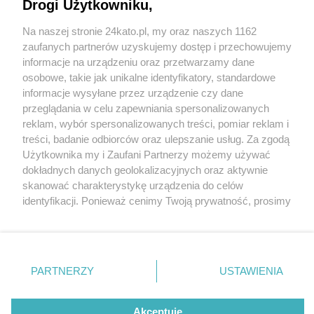
Drogi Użytkowniku,
Na naszej stronie 24kato.pl, my oraz naszych 1162
Wydawca mediów
lokalnych
zaufanych partnerów uzyskujemy dostęp i przechowujemy
informacje na urządzeniu oraz przetwarzamy dane
osobowe, takie jak unikalne identyfikatory, standardowe
informacje wysyłane przez urządzenie czy dane
przeglądania w celu zapewniania spersonalizowanych
1 / 0
reklam, wybór spersonalizowanych treści, pomiar reklam i
Nie zapomnij
treści, badanie odbiorców oraz ulepszanie usług. Za zgodą
zapoznać się z:
polityką prywatności
regulamin korzystania z portali
Użytkownika my i Zaufani Partnerzy możemy używać
Twoje
miasto
Skontakuj się
z nami
dokładnych danych geolokalizacyjnych oraz aktywnie
Piekary Śląskie
Kontakt
skanować charakterystykę urządzenia do celów
Chorzów
Wydawca
identyfikacji. Ponieważ cenimy Twoją prywatność, prosimy
Tarnowskie Góry
Redakcja
Ruda Śląska
Newsletter
o zgodę na korzystanie z tych technologii poprzez
Świętochłowice
Reklama
kliknięcie „Akceptuję”. Zgoda jest dobrowolna i zawsze
Tychy
możesz ją zmienić/wycofać klikając przycisk ustawień
Bytom
Katowice
prywatności znajdujący się w lewym dolnym rogu strony
REKLAMA
PARTNERZY
USTAWIENIA
Gliwice
. Niektóre rodzaje przetwarzania danych nie wymagają
Zabrze
Zagłębie
zgody użytkownika, ale masz prawo sprzeciwić się
takiemu przetwarzaniu. Preferencje będą miały
Akceptuję