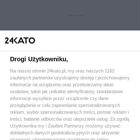
REKLAMA
Drogi Użytkowniku,
Na naszej stronie 24kato.pl, my oraz naszych 1162
Wydawca mediów
lokalnych
zaufanych partnerów uzyskujemy dostęp i przechowujemy
informacje na urządzeniu oraz przetwarzamy dane
osobowe, takie jak unikalne identyfikatory, standardowe
informacje wysyłane przez urządzenie czy dane
przeglądania w celu zapewniania spersonalizowanych
reklam, wybór spersonalizowanych treści, pomiar reklam i
Nie zapomnij
treści, badanie odbiorców oraz ulepszanie usług. Za zgodą
zapoznać się z:
polityką prywatności
regulamin korzystania z portali
Użytkownika my i Zaufani Partnerzy możemy używać
Twoje
miasto
Skontakuj się
z nami
dokładnych danych geolokalizacyjnych oraz aktywnie
Piekary Śląskie
Kontakt
skanować charakterystykę urządzenia do celów