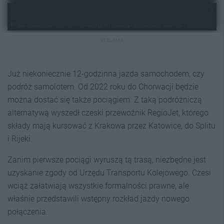
Pociąg z Katowic do Chorwacji, RegioJet (Autorstwa Petr Štefek - Praca
własna, CC BY-SA 3.0 cz,
https://commons.wikimedia.org/w/index.php?curid=16238821)
REKLAMA
Już niekoniecznie 12-godzinna jazda samochodem, czy
podróż samolotem. Od 2022 roku do Chorwacji będzie
można dostać się także pociągiem. Z taką podróżniczą
alternatywą wyszedł czeski przewoźnik RegioJet, którego
składy mają kursować z Krakowa przez Katowice, do Splitu
i Rijeki.
Zanim pierwsze pociągi wyruszą tą trasą, niezbędne jest
uzyskanie zgody od Urzędu Transportu Kolejowego. Czesi
wciąż załatwiają wszystkie formalności prawne, ale
właśnie przedstawili wstępny rozkład jazdy nowego
połączenia.