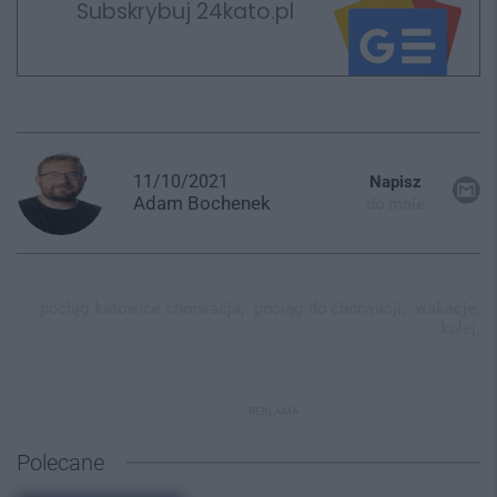
Subskrybuj 24kato.pl
11/10/2021
Napisz
Adam
Bochenek
do mnie
pociąg katowice chorwacja,
pociąg do chorwacji,
wakacje,
kolej,
REKLAMA
Polecane