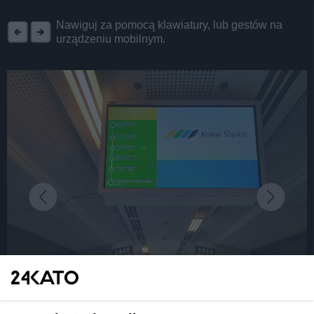
REKLAMA
Nawiguj za pomocą klawiatury, lub gestów na
urządzeniu mobilnym.
fot: Katarzyna Pachelska