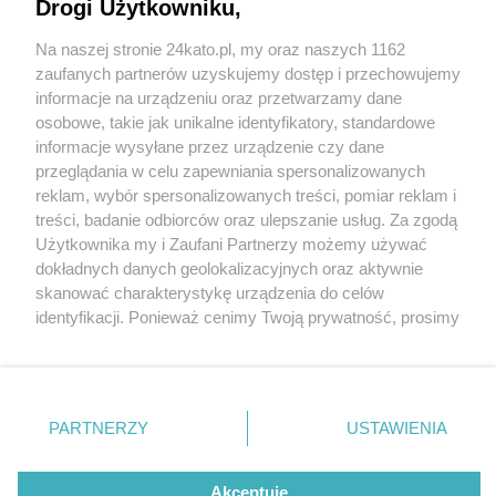
Drogi Użytkowniku,
Pociągi Kolei Śląskich jadą już przez Ochojec,
Murcki, Kostuchnę i Podlesie Dąbrowę. Ale tylko
Na naszej stronie 24kato.pl, my oraz naszych 1162
przez miesiąc
Wydawca mediów
lokalnych
zaufanych partnerów uzyskujemy dostęp i przechowujemy
informacje na urządzeniu oraz przetwarzamy dane
osobowe, takie jak unikalne identyfikatory, standardowe
informacje wysyłane przez urządzenie czy dane
przeglądania w celu zapewniania spersonalizowanych
reklam, wybór spersonalizowanych treści, pomiar reklam i
3 / 34
Nie zapomnij
treści, badanie odbiorców oraz ulepszanie usług. Za zgodą
zapoznać się z:
polityką prywatności
regulamin korzystania z portali
Użytkownika my i Zaufani Partnerzy możemy używać
Pociag Koleje Slaskie 2 Copy
Twoje
miasto
Skontakuj się
z nami
dokładnych danych geolokalizacyjnych oraz aktywnie
Piekary Śląskie
Kontakt
skanować charakterystykę urządzenia do celów
Chorzów
Wydawca
identyfikacji. Ponieważ cenimy Twoją prywatność, prosimy
Tarnowskie Góry
Redakcja
Ruda Śląska
Newsletter
o zgodę na korzystanie z tych technologii poprzez
Świętochłowice
Reklama
kliknięcie „Akceptuję”. Zgoda jest dobrowolna i zawsze
Tychy
możesz ją zmienić/wycofać klikając przycisk ustawień
Bytom
Katowice
prywatności znajdujący się w lewym dolnym rogu strony
REKLAMA
PARTNERZY
USTAWIENIA
Gliwice
. Niektóre rodzaje przetwarzania danych nie wymagają
Zabrze
Zagłębie
zgody użytkownika, ale masz prawo sprzeciwić się
takiemu przetwarzaniu. Preferencje będą miały
Akceptuję