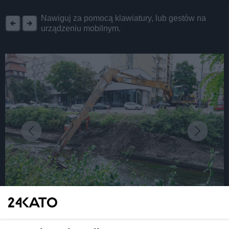
REKLAMA
Nawiguj za pomocą klawiatury, lub gestów na
urządzeniu mobilnym.
fot: Katowickie Inwestycje
Pół tysiąca ton osadów usunięto z Rawy w