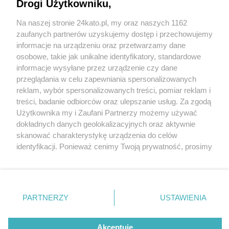
Katowicach. Do tego śmieci, takie jak wózek,
Drogi Użytkowniku,
hulajnogi czy żyrandol
Na naszej stronie 24kato.pl, my oraz naszych 1162
Wydawca mediów
lokalnych
zaufanych partnerów uzyskujemy dostęp i przechowujemy
informacje na urządzeniu oraz przetwarzamy dane
osobowe, takie jak unikalne identyfikatory, standardowe
2 / 9
informacje wysyłane przez urządzenie czy dane
Oczyszczanie Rawy,
przeglądania w celu zapewniania spersonalizowanych
reklam, wybór spersonalizowanych treści, pomiar reklam i
Katowice
Nie zapomnij
treści, badanie odbiorców oraz ulepszanie usług. Za zgodą
zapoznać się z:
polityką prywatności
regulamin korzystania z portali
Użytkownika my i Zaufani Partnerzy możemy używać
Twoje
miasto
Skontakuj się
z nami
dokładnych danych geolokalizacyjnych oraz aktywnie
Piekary Śląskie
Kontakt
Na jednym z etapów wykorzystano koparkę z 18-
skanować charakterystykę urządzenia do celów
Chorzów
Wydawca
identyfikacji. Ponieważ cenimy Twoją prywatność, prosimy
Tarnowskie Góry
Redakcja
metrowym ramieniem
Ruda Śląska
Newsletter
o zgodę na korzystanie z tych technologii poprzez
Świętochłowice
Reklama
kliknięcie „Akceptuję”. Zgoda jest dobrowolna i zawsze
Tychy
możesz ją zmienić/wycofać klikając przycisk ustawień
Bytom
Katowice
prywatności znajdujący się w lewym dolnym rogu strony
REKLAMA
PARTNERZY
USTAWIENIA
Gliwice
. Niektóre rodzaje przetwarzania danych nie wymagają
Zabrze
Zagłębie
zgody użytkownika, ale masz prawo sprzeciwić się
takiemu przetwarzaniu. Preferencje będą miały
Akceptuję