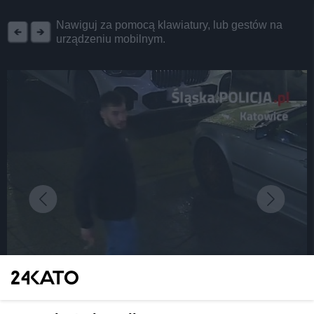
REKLAMA
Nawiguj za pomocą klawiatury, lub gestów na
urządzeniu mobilnym.