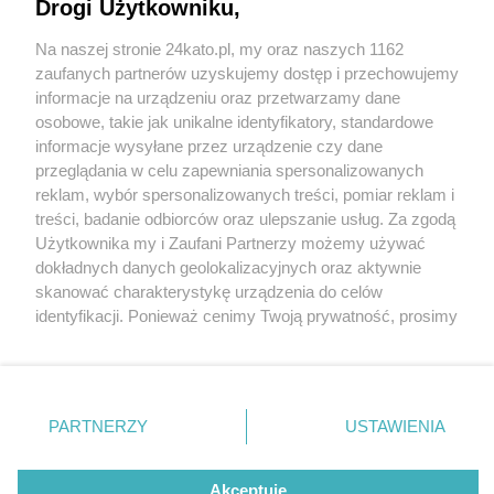
Drogi Użytkowniku,
fot: Policja Śląska
Na naszej stronie 24kato.pl, my oraz naszych 1162
Wydawca mediów
lokalnych
zaufanych partnerów uzyskujemy dostęp i przechowujemy
Policja szuka mężczyzny, który uderzył w pięścią
informacje na urządzeniu oraz przetwarzamy dane
w twarz 23-latka przed klubem muzycznym w
osobowe, takie jak unikalne identyfikatory, standardowe
centrum Katowic
informacje wysyłane przez urządzenie czy dane
przeglądania w celu zapewniania spersonalizowanych
reklam, wybór spersonalizowanych treści, pomiar reklam i
Nie zapomnij
3 / 4
treści, badanie odbiorców oraz ulepszanie usług. Za zgodą
zapoznać się z:
polityką prywatności
regulamin korzystania z portali
Użytkownika my i Zaufani Partnerzy możemy używać
Twoje
miasto
Skontakuj się
z nami
Podejrzany katowice rynek
dokładnych danych geolokalizacyjnych oraz aktywnie
Piekary Śląskie
Kontakt
skanować charakterystykę urządzenia do celów
02
Chorzów
Wydawca
identyfikacji. Ponieważ cenimy Twoją prywatność, prosimy
Tarnowskie Góry
Redakcja
Ruda Śląska
Newsletter
o zgodę na korzystanie z tych technologii poprzez
Świętochłowice
Reklama
kliknięcie „Akceptuję”. Zgoda jest dobrowolna i zawsze
Tychy
możesz ją zmienić/wycofać klikając przycisk ustawień
Bytom
Katowice
prywatności znajdujący się w lewym dolnym rogu strony
REKLAMA
PARTNERZY
USTAWIENIA
Gliwice
. Niektóre rodzaje przetwarzania danych nie wymagają
Zabrze
Zagłębie
zgody użytkownika, ale masz prawo sprzeciwić się
takiemu przetwarzaniu. Preferencje będą miały
Akceptuję