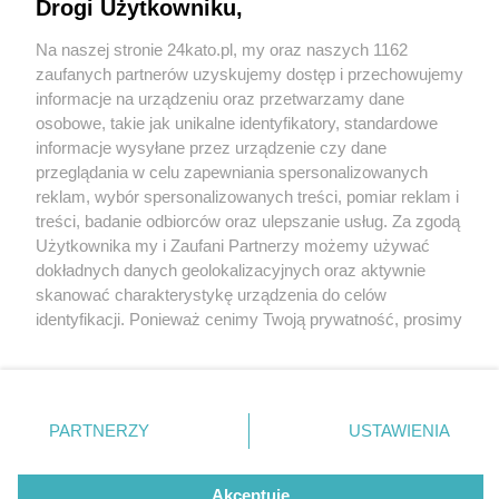
Drogi Użytkowniku,
Na naszej stronie 24kato.pl, my oraz naszych 1162
Wydawca mediów
lokalnych
zaufanych partnerów uzyskujemy dostęp i przechowujemy
informacje na urządzeniu oraz przetwarzamy dane
osobowe, takie jak unikalne identyfikatory, standardowe
informacje wysyłane przez urządzenie czy dane
przeglądania w celu zapewniania spersonalizowanych
1 / 0
reklam, wybór spersonalizowanych treści, pomiar reklam i
Nie zapomnij
treści, badanie odbiorców oraz ulepszanie usług. Za zgodą
zapoznać się z:
polityką prywatności
regulamin korzystania z portali
Użytkownika my i Zaufani Partnerzy możemy używać
Twoje
miasto
Skontakuj się
z nami
dokładnych danych geolokalizacyjnych oraz aktywnie
Piekary Śląskie
Kontakt
skanować charakterystykę urządzenia do celów
Chorzów
Wydawca
identyfikacji. Ponieważ cenimy Twoją prywatność, prosimy
Tarnowskie Góry
Redakcja
Ruda Śląska
Newsletter
o zgodę na korzystanie z tych technologii poprzez
Świętochłowice
Reklama
kliknięcie „Akceptuję”. Zgoda jest dobrowolna i zawsze
Tychy
możesz ją zmienić/wycofać klikając przycisk ustawień
Bytom
Katowice
prywatności znajdujący się w lewym dolnym rogu strony
REKLAMA
PARTNERZY
USTAWIENIA
Gliwice
. Niektóre rodzaje przetwarzania danych nie wymagają
Zabrze
Zagłębie
zgody użytkownika, ale masz prawo sprzeciwić się
takiemu przetwarzaniu. Preferencje będą miały
Akceptuję