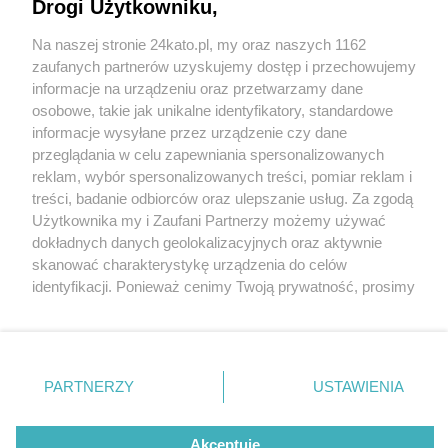
Drogi Użytkowniku,
Na naszej stronie 24kato.pl, my oraz naszych 1162
Wydawca mediów
lokalnych
zaufanych partnerów uzyskujemy dostęp i przechowujemy
informacje na urządzeniu oraz przetwarzamy dane
osobowe, takie jak unikalne identyfikatory, standardowe
informacje wysyłane przez urządzenie czy dane
przeglądania w celu zapewniania spersonalizowanych
2 / 0
reklam, wybór spersonalizowanych treści, pomiar reklam i
Nie zapomnij
treści, badanie odbiorców oraz ulepszanie usług. Za zgodą
zapoznać się z:
polityką prywatności
regulamin korzystania z portali
Użytkownika my i Zaufani Partnerzy możemy używać
Twoje
miasto
Skontakuj się
z nami
dokładnych danych geolokalizacyjnych oraz aktywnie
Piekary Śląskie
Kontakt
skanować charakterystykę urządzenia do celów
Chorzów
Wydawca
identyfikacji. Ponieważ cenimy Twoją prywatność, prosimy
Tarnowskie Góry
Redakcja
Ruda Śląska
Newsletter
o zgodę na korzystanie z tych technologii poprzez
Świętochłowice
Reklama
kliknięcie „Akceptuję”. Zgoda jest dobrowolna i zawsze
Tychy
możesz ją zmienić/wycofać klikając przycisk ustawień
Bytom
Katowice
prywatności znajdujący się w lewym dolnym rogu strony
REKLAMA
PARTNERZY
USTAWIENIA
Gliwice
. Niektóre rodzaje przetwarzania danych nie wymagają
Zabrze
Zagłębie
zgody użytkownika, ale masz prawo sprzeciwić się
takiemu przetwarzaniu. Preferencje będą miały
Akceptuję