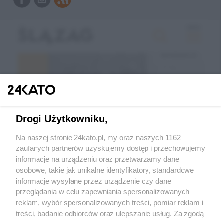
Drogi Użytkowniku,
Na naszej stronie 24kato.pl, my oraz naszych 1162
zaufanych partnerów uzyskujemy dostęp i przechowujemy
informacje na urządzeniu oraz przetwarzamy dane
Wróć do strony głównej
osobowe, takie jak unikalne identyfikatory, standardowe
informacje wysyłane przez urządzenie czy dane
tarnowskiegory.info
przeglądania w celu zapewniania spersonalizowanych
reklam, wybór spersonalizowanych treści, pomiar reklam i
treści, badanie odbiorców oraz ulepszanie usług. Za zgodą