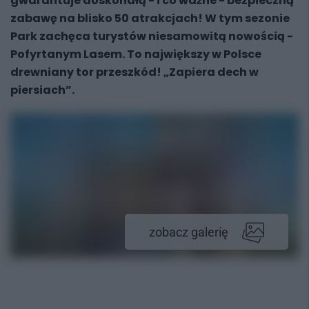
gwarantuje doskonałą - i co ważne - bezpieczną
zabawę na blisko 50 atrakcjach! W tym sezonie
Park zachęca turystów niesamowitą nowością -
Pofyrtanym Lasem. To największy w Polsce
drewniany tor przeszkód! „Zapiera dech w
piersiach”.
zobacz galerię