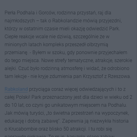
Perła Podhala i Gorców, rodzinna przystań, raj dla
najmłodszych – tak o Rabkolandzie mówią przyjezdni,
którzy w ostatnim czasie mieli okazję odwiedzić Park.
Ciepłe reakcje wcale nie dziwią, szczególnie że w
minionych latach kompleks przeszedł olbrzymią
przemianę. - Byłem w szoku, gdy ponownie przyjechałem
do tego miejsca. Nowe strefy tematyczne, atrakcje, szerokie
alejki. Czuć było rodzinną atmosferę i widać, że odrobiono
tam lekcje - nie kryje zdumienia pan Krzysztof z Rzeszowa.
Rabkoland
przyciąga coraz więcej odwiedzających i to z
całej Polski! Park przeznaczony jest dla dzieci w wieku od 2
do 10 lat, co czyni go unikatowym miejscem na Podhalu.
Jak mówią turyści, „to świetna przestrzeń na wypoczynek,
edukację i dobrą zabawę”. Zapewnia ją niezwykła historia
o Krucabombie oraz blisko 50 atrakcji. I tu robi się
naprawdę ciekawie. To m.in. karuzele, place zabaw,