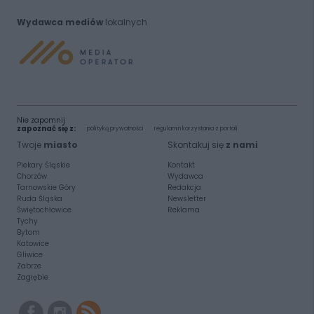
Wydawca mediów
lokalnych
Nie zapomnij
zapoznać się z:
polityką prywatności
regulamin korzystania z portali
Twoje
miasto
Skontakuj się
z nami
Piekary Śląskie
Kontakt
Chorzów
Wydawca
Tarnowskie Góry
Redakcja
Ruda Śląska
Newsletter
Świętochłowice
Reklama
Tychy
Bytom
Katowice
Gliwice
Zabrze
Zagłębie