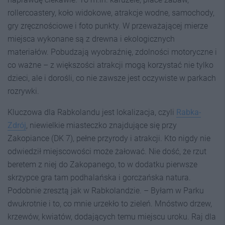
rollercoastery, koło widokowe, atrakcje wodne, samochody,
gry zręcznościowe i foto punkty. W przeważającej mierze
miejsca wykonane są z drewna i ekologicznych
materiałów. Pobudzają wyobraźnię, zdolności motoryczne i
co ważne – z większości atrakcji mogą korzystać nie tylko
dzieci, ale i dorośli, co nie zawsze jest oczywiste w parkach
rozrywki.
Kluczowa dla Rabkolandu jest lokalizacja, czyli
Rabka-
Zdrój
, niewielkie miasteczko znajdujące się przy
Zakopiance (DK 7), pełne przyrody i atrakcji. Kto nigdy nie
odwiedził miejscowości może żałować. Nie dość, że rzut
beretem z niej do Zakopanego, to w dodatku pierwsze
skrzypce gra tam podhalańska i gorczańska natura.
Podobnie zresztą jak w Rabkolandzie. – Byłam w Parku
dwukrotnie i to, co mnie urzekło to zieleń. Mnóstwo drzew,
krzewów, kwiatów, dodających temu miejscu uroku. Raj dla