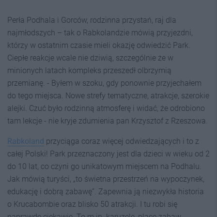
Perła Podhala i Gorców, rodzinna przystań, raj dla
najmłodszych – tak o Rabkolandzie mówią przyjezdni,
którzy w ostatnim czasie mieli okazję odwiedzić Park.
Ciepłe reakcje wcale nie dziwią, szczególnie że w
minionych latach kompleks przeszedł olbrzymią
przemianę. - Byłem w szoku, gdy ponownie przyjechałem
do tego miejsca. Nowe strefy tematyczne, atrakcje, szerokie
alejki. Czuć było rodzinną atmosferę i widać, że odrobiono
tam lekcje - nie kryje zdumienia pan Krzysztof z Rzeszowa.
Rabkoland
przyciąga coraz więcej odwiedzających i to z
całej Polski! Park przeznaczony jest dla dzieci w wieku od 2
do 10 lat, co czyni go unikatowym miejscem na Podhalu.
Jak mówią turyści, „to świetna przestrzeń na wypoczynek,
edukację i dobrą zabawę”. Zapewnia ją niezwykła historia
o Krucabombie oraz blisko 50 atrakcji. I tu robi się
naprawdę ciekawie. To m.in. karuzele, place zabaw,