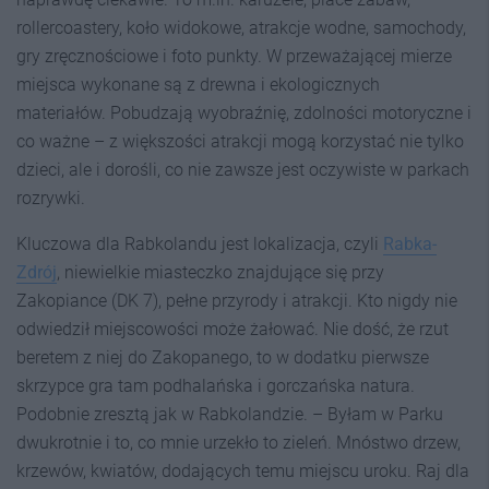
rollercoastery, koło widokowe, atrakcje wodne, samochody,
gry zręcznościowe i foto punkty. W przeważającej mierze
miejsca wykonane są z drewna i ekologicznych
materiałów. Pobudzają wyobraźnię, zdolności motoryczne i
co ważne – z większości atrakcji mogą korzystać nie tylko
dzieci, ale i dorośli, co nie zawsze jest oczywiste w parkach
rozrywki.
Kluczowa dla Rabkolandu jest lokalizacja, czyli
Rabka-
Zdrój
, niewielkie miasteczko znajdujące się przy
Zakopiance (DK 7), pełne przyrody i atrakcji. Kto nigdy nie
odwiedził miejscowości może żałować. Nie dość, że rzut
beretem z niej do Zakopanego, to w dodatku pierwsze
skrzypce gra tam podhalańska i gorczańska natura.
Podobnie zresztą jak w Rabkolandzie. – Byłam w Parku
dwukrotnie i to, co mnie urzekło to zieleń. Mnóstwo drzew,
krzewów, kwiatów, dodających temu miejscu uroku. Raj dla