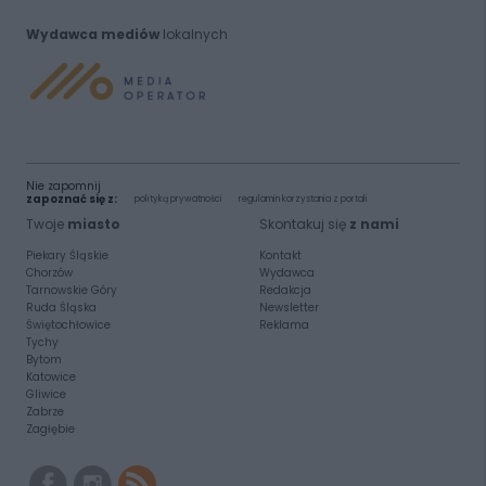
Wydawca mediów
lokalnych
Nie zapomnij
zapoznać się z:
polityką prywatności
regulamin korzystania z portali
Twoje
miasto
Skontakuj się
z nami
Piekary Śląskie
Kontakt
Chorzów
Wydawca
Tarnowskie Góry
Redakcja
Ruda Śląska
Newsletter
Świętochłowice
Reklama
Tychy
Bytom
Katowice
Gliwice
Zabrze
Zagłębie