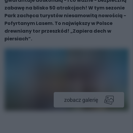
gwarantuje doskonałą - i co ważne - bezpieczną
zabawę na blisko 50 atrakcjach! W tym sezonie
Park zachęca turystów niesamowitą nowością -
Pofyrtanym Lasem. To największy w Polsce
drewniany tor przeszkód! „Zapiera dech w
piersiach”.
zobacz galerię