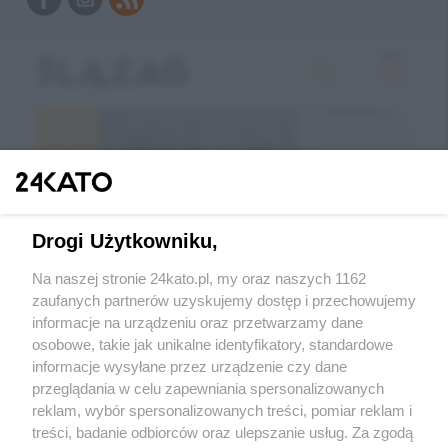
Drogi Użytkowniku,
Na naszej stronie 24kato.pl, my oraz naszych 1162
zaufanych partnerów uzyskujemy dostęp i przechowujemy
informacje na urządzeniu oraz przetwarzamy dane
Wróć do strony głównej
osobowe, takie jak unikalne identyfikatory, standardowe
informacje wysyłane przez urządzenie czy dane
glivice.pl
przeglądania w celu zapewniania spersonalizowanych
reklam, wybór spersonalizowanych treści, pomiar reklam i
treści, badanie odbiorców oraz ulepszanie usług. Za zgodą