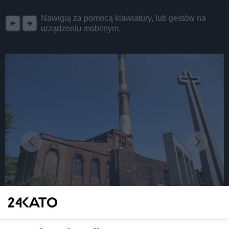
REKLAMA
Nawiguj za pomocą klawiatury, lub gestów na
urządzeniu mobilnym.
fot:
Ponad 30 obiektów po kopalni KWK "Wujek"