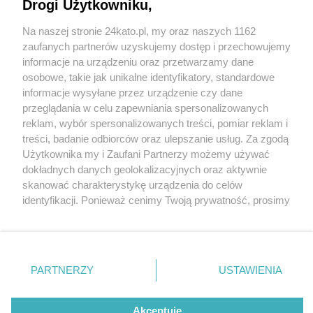
Polska Grupa Górnicza przekaże miastu
Drogi Użytkowniku,
Katowice. Podpisano porozumienie
Na naszej stronie 24kato.pl, my oraz naszych 1162
Wydawca mediów
lokalnych
zaufanych partnerów uzyskujemy dostęp i przechowujemy
informacje na urządzeniu oraz przetwarzamy dane
osobowe, takie jak unikalne identyfikatory, standardowe
informacje wysyłane przez urządzenie czy dane
przeglądania w celu zapewniania spersonalizowanych
3 / 7
reklam, wybór spersonalizowanych treści, pomiar reklam i
Nie zapomnij
treści, badanie odbiorców oraz ulepszanie usług. Za zgodą
zapoznać się z:
polityką prywatności
regulamin korzystania z portali
KWK Wujek Katowice 2
Użytkownika my i Zaufani Partnerzy możemy używać
Twoje
miasto
Skontakuj się
z nami
dokładnych danych geolokalizacyjnych oraz aktywnie
Piekary Śląskie
Kontakt
skanować charakterystykę urządzenia do celów
Chorzów
Wydawca
identyfikacji. Ponieważ cenimy Twoją prywatność, prosimy
Tarnowskie Góry
Redakcja
Ruda Śląska
Newsletter
o zgodę na korzystanie z tych technologii poprzez
Świętochłowice
Reklama
kliknięcie „Akceptuję”. Zgoda jest dobrowolna i zawsze
Tychy
możesz ją zmienić/wycofać klikając przycisk ustawień
Bytom
Katowice
prywatności znajdujący się w lewym dolnym rogu strony
REKLAMA
PARTNERZY
USTAWIENIA
Gliwice
. Niektóre rodzaje przetwarzania danych nie wymagają
Zabrze
Zagłębie
zgody użytkownika, ale masz prawo sprzeciwić się
takiemu przetwarzaniu. Preferencje będą miały
Akceptuję