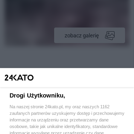
zobacz galerię
Drogi Użytkowniku,
Na naszej stronie 24kato.pl, my oraz naszych 1162
Wydawca mediów
lokalnych
zaufanych partnerów uzyskujemy dostęp i przechowujemy
informacje na urządzeniu oraz przetwarzamy dane
osobowe, takie jak unikalne identyfikatory, standardowe
informacje wysyłane przez urządzenie czy dane