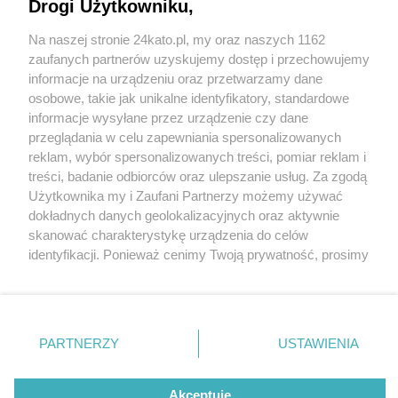
Drogi Użytkowniku,
Na naszej stronie 24kato.pl, my oraz naszych 1162
Wydawca mediów
lokalnych
zaufanych partnerów uzyskujemy dostęp i przechowujemy
informacje na urządzeniu oraz przetwarzamy dane
osobowe, takie jak unikalne identyfikatory, standardowe
informacje wysyłane przez urządzenie czy dane
przeglądania w celu zapewniania spersonalizowanych
6 / 0
reklam, wybór spersonalizowanych treści, pomiar reklam i
Nie zapomnij
treści, badanie odbiorców oraz ulepszanie usług. Za zgodą
zapoznać się z:
polityką prywatności
regulamin korzystania z portali
Użytkownika my i Zaufani Partnerzy możemy używać
Twoje
miasto
Skontakuj się
z nami
dokładnych danych geolokalizacyjnych oraz aktywnie
Piekary Śląskie
Kontakt
skanować charakterystykę urządzenia do celów
Chorzów
Wydawca
identyfikacji. Ponieważ cenimy Twoją prywatność, prosimy
Tarnowskie Góry
Redakcja
Ruda Śląska
Newsletter
o zgodę na korzystanie z tych technologii poprzez
Świętochłowice
Reklama
kliknięcie „Akceptuję”. Zgoda jest dobrowolna i zawsze
Tychy
możesz ją zmienić/wycofać klikając przycisk ustawień
Bytom
Katowice
prywatności znajdujący się w lewym dolnym rogu strony
REKLAMA
PARTNERZY
USTAWIENIA
Gliwice
. Niektóre rodzaje przetwarzania danych nie wymagają
Zabrze
Zagłębie
zgody użytkownika, ale masz prawo sprzeciwić się
takiemu przetwarzaniu. Preferencje będą miały
Akceptuję