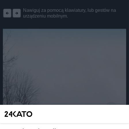
REKLAMA
Nawiguj za pomocą klawiatury, lub gestów na
urządzeniu mobilnym.