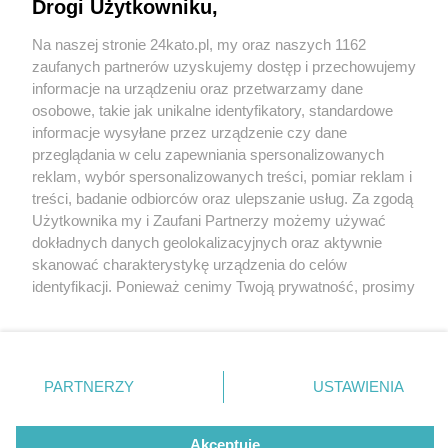
Drogi Użytkowniku,
Na naszej stronie 24kato.pl, my oraz naszych 1162
Wydawca mediów
lokalnych
zaufanych partnerów uzyskujemy dostęp i przechowujemy
informacje na urządzeniu oraz przetwarzamy dane
osobowe, takie jak unikalne identyfikatory, standardowe
informacje wysyłane przez urządzenie czy dane
przeglądania w celu zapewniania spersonalizowanych
reklam, wybór spersonalizowanych treści, pomiar reklam i
Nie zapomnij
treści, badanie odbiorców oraz ulepszanie usług. Za zgodą
zapoznać się z:
polityką prywatności
regulamin korzystania z portali
Użytkownika my i Zaufani Partnerzy możemy używać
Twoje
miasto
Skontakuj się
z nami
dokładnych danych geolokalizacyjnych oraz aktywnie
Piekary Śląskie
Kontakt
skanować charakterystykę urządzenia do celów
Chorzów
Wydawca
identyfikacji. Ponieważ cenimy Twoją prywatność, prosimy
Tarnowskie Góry
Redakcja
Ruda Śląska
Newsletter
o zgodę na korzystanie z tych technologii poprzez
Świętochłowice
Reklama
kliknięcie „Akceptuję”. Zgoda jest dobrowolna i zawsze
Tychy
fot: Mariusz Knap
możesz ją zmienić/wycofać klikając przycisk ustawień
Bytom
Katowice
prywatności znajdujący się w lewym dolnym rogu strony
PARTNERZY
USTAWIENIA
Gliwice
Potrącenie na pasach w Katowicach. Kierowca
. Niektóre rodzaje przetwarzania danych nie wymagają
Zabrze
ruszył za szybko, nie zauważył starszej kobiety
Zagłębie
zgody użytkownika, ale masz prawo sprzeciwić się
takiemu przetwarzaniu. Preferencje będą miały
Akceptuję